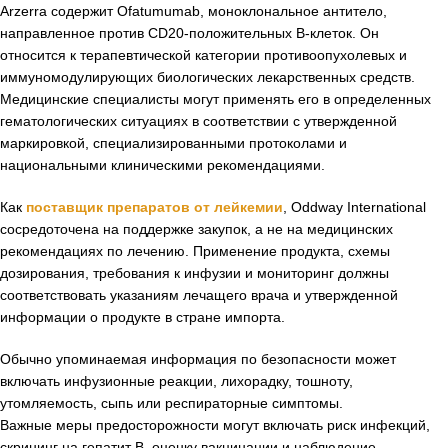
Arzerra содержит Ofatumumab, моноклональное антитело,
направленное против CD20-положительных B-клеток. Он
относится к терапевтической категории противоопухолевых и
иммуномодулирующих биологических лекарственных средств.
Медицинские специалисты могут применять его в определенных
гематологических ситуациях в соответствии с утвержденной
маркировкой, специализированными протоколами и
национальными клиническими рекомендациями.
Как
поставщик препаратов от лейкемии
, Oddway International
сосредоточена на поддержке закупок, а не на медицинских
рекомендациях по лечению. Применение продукта, схемы
дозирования, требования к инфузии и мониторинг должны
соответствовать указаниям лечащего врача и утвержденной
информации о продукте в стране импорта.
Обычно упоминаемая информация по безопасности может
включать инфузионные реакции, лихорадку, тошноту,
утомляемость, сыпь или респираторные симптомы.
Важные меры предосторожности могут включать риск инфекций,
скрининг на гепатит B, оценку вакцинации и наблюдение