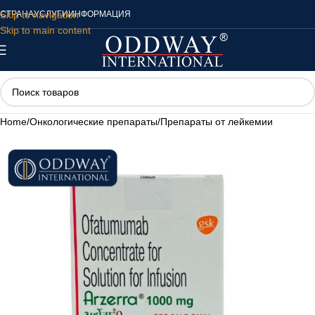
Skip to navigation
СТРАНА
УСЛУГИ
ИНФОРМАЦИЯ
Skip to main content
Home
/
Онкологические препараты
/
Препараты от лейкемии