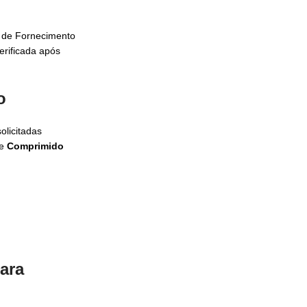
es de Fornecimento
erificada após
o
licitadas
de
Comprimido
ara