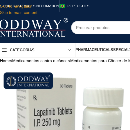
Skip to navigation
COUNTRY
SERVICES
INFORMATION
PORTUGUÊS
Skip to main content
PHARMACEUTICALS
SPECIAL
CATEGORIAS
Home
/
Medicamentos contra o câncer
/
Medicamentos para Câncer de