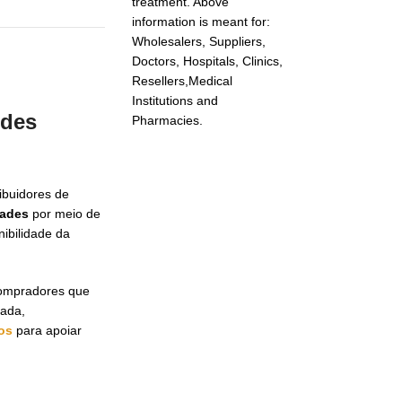
treatment. Above
information is meant for:
Wholesalers, Suppliers,
Doctors, Hospitals, Clinics,
Resellers,Medical
Institutions and
ndes
Pharmacies.
ibuidores de
dades
por meio de
ibilidade da
Compradores que
tada,
os
para apoiar