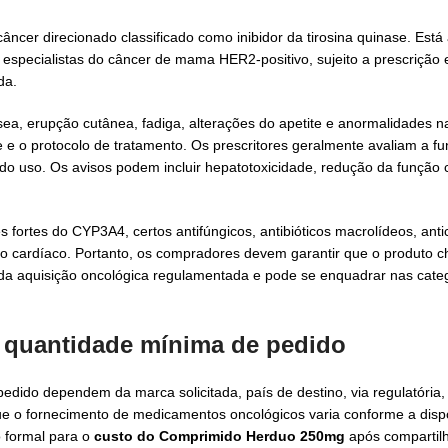
er direcionado classificado como inibidor da tirosina quinase. Está
 especialistas do câncer de mama HER2-positivo, sujeito a prescrição 
da.
usea, erupção cutânea, fadiga, alterações do apetite e anormalidades 
 e o protocolo de tratamento. Os prescritores geralmente avaliam a fu
 do uso. Os avisos podem incluir hepatotoxicidade, redução da função c
fortes do CYP3A4, certos antifúngicos, antibióticos macrolídeos, anti
itmo cardíaco. Portanto, os compradores devem garantir que o produto
da aquisição oncológica regulamentada e pode se enquadrar nas cate
 quantidade mínima de pedido
pedido dependem da marca solicitada, país de destino, via regulatória
e o fornecimento de medicamentos oncológicos varia conforme a dispo
 formal para o
custo do Comprimido Herduo 250mg
após compartilh