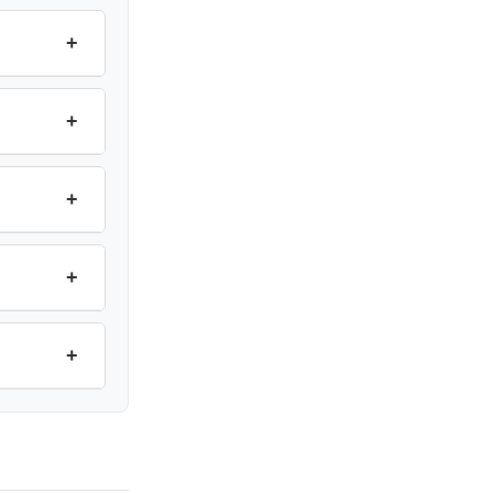
+
+
+
+
+