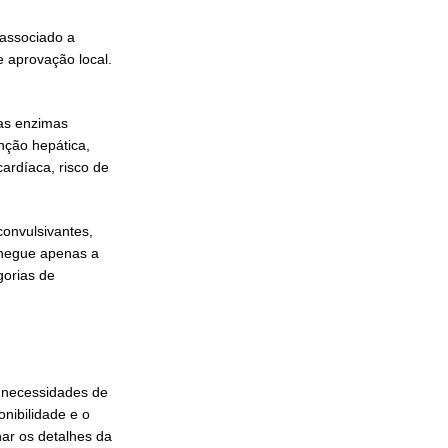
 associado a
e aprovação local.
nas enzimas
nção hepática,
ardíaca, risco de
convulsivantes,
 chegue apenas a
gorias de
, necessidades de
nibilidade e o
ar os detalhes da