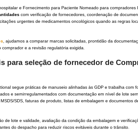
 hospitalar e Fornecimento para Paciente Nomeado para compradores l
antidades
com verificação de fornecedores, coordenação de documen
icitações urgentes de medicamentos oncológicos quando as regras loc
os
, ajudamos a comparar marcas solicitadas, prontidão da documentaçã
comprador e a revisão regulatória exigida.
is para seleção de
fornecedor de Comp
tional segue práticas de manuseio alinhadas às GDP e trabalha com f
ntados e semirregulamentados com documentação em nível de lote se
, MSDS/SDS, faturas de produto, listas de embalagem e documentos d
isão de lote e validade, avaliação da condição da embalagem e verific
ntes do despacho para reduzir riscos evitáveis durante o trânsito.