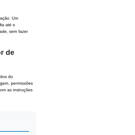
tação. Um
ta até o
ade, sem fazer
r de
itos do
lagem, permissões
om as instruções