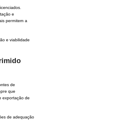
icenciados.
tação e
ais permitem a
o e viabilidade
rimido
ontes de
mpre que
e exportação de
ações de adequação