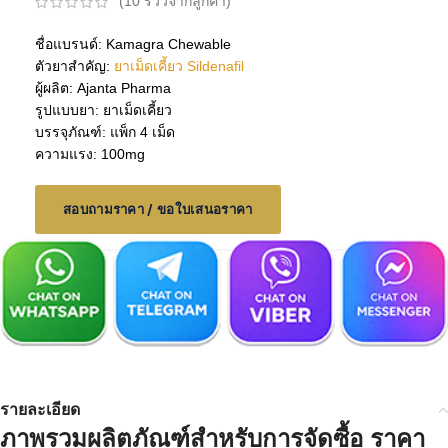
(
10
รีวิวจากลูกค้า)
ชื่อแบรนด์: Kamagra Chewable
ตัวยาสำคัญ:
ยาเม็ดเคี้ยว Sildenafil
ผู้ผลิต: Ajanta Pharma
รูปแบบยา: ยาเม็ดเคี้ยว
บรรจุภัณฑ์: แพ็ก 4 เม็ด
ความแรง: 100mg
สอบถามราคา / ขอใบเสนอราคา
รายละเอียด
ภาพรวมผลิตภัณฑ์สำหรับการจัดซื้อ
ราคา