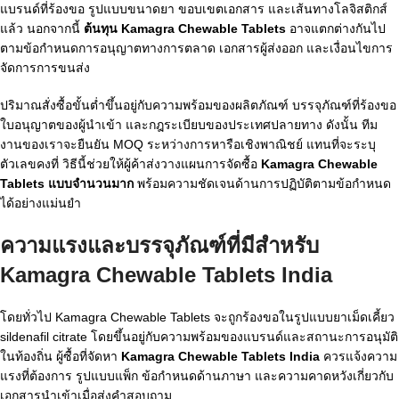
แบรนด์ที่ร้องขอ รูปแบบขนาดยา ขอบเขตเอกสาร และเส้นทางโลจิสติกส์
แล้ว นอกจากนี้
ต้นทุน Kamagra Chewable Tablets
อาจแตกต่างกันไป
ตามข้อกำหนดการอนุญาตทางการตลาด เอกสารผู้ส่งออก และเงื่อนไขการ
จัดการการขนส่ง
ปริมาณสั่งซื้อขั้นต่ำขึ้นอยู่กับความพร้อมของผลิตภัณฑ์ บรรจุภัณฑ์ที่ร้องขอ
ใบอนุญาตของผู้นำเข้า และกฎระเบียบของประเทศปลายทาง ดังนั้น ทีม
งานของเราจะยืนยัน MOQ ระหว่างการหารือเชิงพาณิชย์ แทนที่จะระบุ
ตัวเลขคงที่ วิธีนี้ช่วยให้ผู้ค้าส่งวางแผนการจัดซื้อ
Kamagra Chewable
Tablets แบบจำนวนมาก
พร้อมความชัดเจนด้านการปฏิบัติตามข้อกำหนด
ได้อย่างแม่นยำ
ความแรงและบรรจุภัณฑ์ที่มีสำหรับ
Kamagra Chewable Tablets India
โดยทั่วไป Kamagra Chewable Tablets จะถูกร้องขอในรูปแบบยาเม็ดเคี้ยว
sildenafil citrate โดยขึ้นอยู่กับความพร้อมของแบรนด์และสถานะการอนุมัติ
ในท้องถิ่น ผู้ซื้อที่จัดหา
Kamagra Chewable Tablets India
ควรแจ้งความ
แรงที่ต้องการ รูปแบบแพ็ก ข้อกำหนดด้านภาษา และความคาดหวังเกี่ยวกับ
เอกสารนำเข้าเมื่อส่งคำสอบถาม