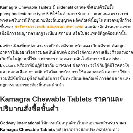
Kamagra Chewable Tablets มี sildenafil citrate ซึ่งเป็นตัวยับยั้ง
phosphodiesterase type 5 ที่ใช้ในด้านการรักษาภาวะหย่อนสมรรถภาพ
ทางเพศในกรณีที่กฎหมายท้องถิ่นอนุญาต ผลิตภัณฑ์นี้อยู่ในหมวดหมู่ที่กว้าง
ขึ้นของ
ยารักษาภาวะหย่อนสมรรถภาพทางเพศ
และต้องจัดจำหน่ายเฉพาะ
เมื่อมีการอนุญาตตามกฎระเบียบ สถาบัน หรือใบสั่งแพทย์ที่ถูกต้องเท่านั้น
ผลข้างเคียงที่พบบ่อยอาจรวมถึงปวดศีรษะ หน้าแดง เวียนศีรษะ คัดจมูก
อาหารไม่ย่อย หรือการมองเห็นผิดปกติ อย่างไรก็ตาม ความเสี่ยงร้ายแรงอาจ
เกิดขึ้นในผู้ป่วยที่ใช้ยา nitrates ยาลดความดันโลหิตบางชนิด alpha-
blockers หรือยาที่มีปฏิกิริยากับ CYP3A4 ข้อควรระวังใช้กับผู้ที่มีโรคหัวใจ
และหลอดเลือด ภาวะตับหรือไตบกพร่อง การใช้แอลกอฮอล์ และการใช้ยา
ร่วมที่มีข้อห้าม ผู้ซื้อต้องยืนยันการขึ้นทะเบียนผลิตภัณฑ์ การติดฉลาก และ
กฎการจ่ายยาของท้องถิ่นก่อนนำเข้า
Kamagra Chewable Tablets
ราคาและ
ปริมาณสั่งซื้อขั้นต่ำ
Oddway International ให้การสนับสนุนด้านใบเสนอราคาสำหรับ
ราคา
Kamagra Chewable Tablets
หลังจากตรวจสอบประเทศปลายทาง