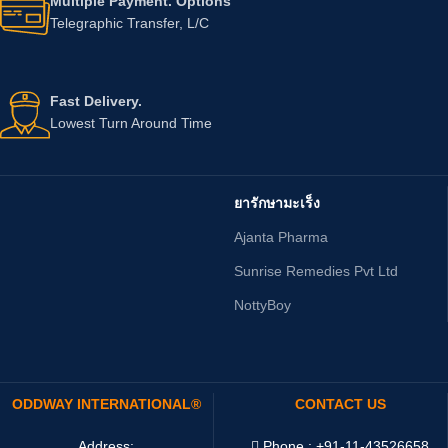
Multiple Payment. Options
Telegraphic Transfer, L/C
Fast Delivery.
Lowest Turn Around Time
ยารักษามะเร็ง
Ajanta Pharma
Sunrise Remedies Pvt Ltd
NottyBoy
ODDWAY INTERNATIONAL®
CONTACT US
Address:
Phone : +91-11-43526658