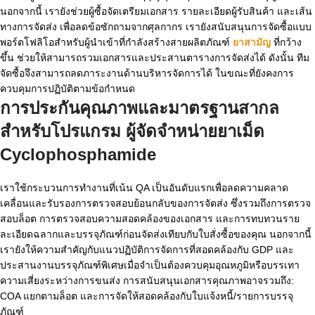
นอกจากนี้ เรายังช่วยผู้ซื้อจัดเตรียมเอกสาร รายละเอียดผู้รับสินค้า และเส้น
ทางการจัดส่ง เพื่อลดข้อซักถามจากศุลกากร เรายังสนับสนุนการจัดซื้อแบบ
พอร์ตโฟลิโอสำหรับผู้นำเข้าที่กำลังสร้างสายผลิตภัณฑ์
ยาสามัญ
ที่กว้าง
ขึ้น ช่วยให้สามารถรวมเอกสารและประสานตารางการจัดส่งได้ ดังนั้น ทีม
จัดซื้อจึงสามารถลดภาระงานด้านบริหารจัดการได้ ในขณะที่ยังคงการ
ควบคุมการปฏิบัติตามข้อกำหนด
การประกันคุณภาพและมาตรฐานสากล
สำหรับโปรแกรม
ผู้จัดจำหน่ายยาเม็ด
Cyclophosphamide
เราใช้กระบวนการทำงานที่เน้น QA เป็นอันดับแรกเพื่อลดความคลาด
เคลื่อนและรับรองการตรวจสอบย้อนกลับของการจัดส่ง ซึ่งรวมถึงการตรวจ
สอบล็อต การตรวจสอบความสอดคล้องของเอกสาร และการทบทวนราย
ละเอียดฉลากและบรรจุภัณฑ์ก่อนจัดส่งเทียบกับใบสั่งซื้อของคุณ นอกจากนี้
เรายังให้ความสำคัญกับแนวปฏิบัติการจัดการที่สอดคล้องกับ GDP และ
ประสานงานบรรจุภัณฑ์พิเศษเมื่อจำเป็นต้องควบคุมอุณหภูมิหรือบรรเทา
ความเสี่ยงระหว่างการขนส่ง การสนับสนุนเอกสารคุณภาพอาจรวมถึง:
COA แยกตามล็อต และการจัดให้สอดคล้องกับใบแจ้งหนี้/รายการบรรจุ
ภัณฑ์