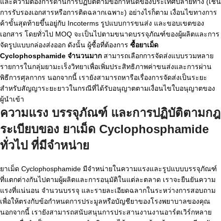
และความต้องการด้านการปฏิบัติตามข้อกำหนดของประเทศปลายทาง (เช่น
การรับรองเอกสารหรือการติดฉลากเฉพาะ) อย่างไรก็ตาม เงื่อนไขทางการ
ค้าขั้นสุดท้ายขึ้นอยู่กับ Incoterms รูปแบบการขนส่ง และขอบเขตของ
เอกสาร โดยทั่วไป MOQ จะเป็นไปตามขนาดบรรจุภัณฑ์ของผู้ผลิตและการ
จัดรูปแบบกล่องส่งออก ดังนั้น ผู้ซื้อที่ต้องการ
ซื้อยาเม็ด
Cyclophosphamide จำนวนมาก
สามารถเลือกการจัดส่งแบบรวมหลาย
รายการในกลุ่มยามะเร็งวิทยาเพื่อเพิ่มประสิทธิภาพค่าขนส่งและการผ่าน
พิธีการศุลกากร นอกจากนี้ เรายังสามารถหารือเรื่องการจัดส่งเป็นระยะ
สำหรับสัญญาระยะยาวในกรณีที่ได้รับอนุญาตตามเงื่อนไขใบอนุญาตของ
ผู้นำเข้า
ความแรง บรรจุภัณฑ์ และการปฏิบัติตามกฎ
ระเบียบของ
ยาเม็ด Cyclophosphamide
ทั่วไป
ที่มีจำหน่าย
ยาเม็ด Cyclophosphamide มีจำหน่ายในความแรงและรูปแบบบรรจุภัณฑ์
ที่แตกต่างกันไปตามผู้ผลิตและการอนุมัติในแต่ละตลาด เราจะยืนยันความ
แรงที่แน่นอน จำนวนบรรจุ และรายละเอียดฉลากในระหว่างการสอบถาม
เพื่อให้ตรงกับข้อกำหนดการประมูลหรือบัญชียาของโรงพยาบาลของคุณ
นอกจากนี้ เรายังสามารถสนับสนุนการประสานงานงานอาร์ตเวิร์กหลาย