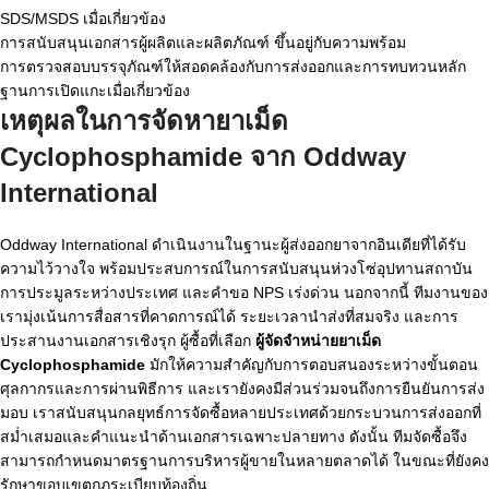
SDS/MSDS เมื่อเกี่ยวข้อง
การสนับสนุนเอกสารผู้ผลิตและผลิตภัณฑ์ ขึ้นอยู่กับความพร้อม
การตรวจสอบบรรจุภัณฑ์ให้สอดคล้องกับการส่งออกและการทบทวนหลัก
ฐานการเปิดแกะเมื่อเกี่ยวข้อง
เหตุผลในการจัดหายาเม็ด
Cyclophosphamide จาก Oddway
International
Oddway International ดำเนินงานในฐานะผู้ส่งออกยาจากอินเดียที่ได้รับ
ความไว้วางใจ พร้อมประสบการณ์ในการสนับสนุนห่วงโซ่อุปทานสถาบัน
การประมูลระหว่างประเทศ และคำขอ NPS เร่งด่วน นอกจากนี้ ทีมงานของ
เรามุ่งเน้นการสื่อสารที่คาดการณ์ได้ ระยะเวลานำส่งที่สมจริง และการ
ประสานงานเอกสารเชิงรุก ผู้ซื้อที่เลือก
ผู้จัดจำหน่ายยาเม็ด
Cyclophosphamide
มักให้ความสำคัญกับการตอบสนองระหว่างขั้นตอน
ศุลกากรและการผ่านพิธีการ และเรายังคงมีส่วนร่วมจนถึงการยืนยันการส่ง
มอบ เราสนับสนุนกลยุทธ์การจัดซื้อหลายประเทศด้วยกระบวนการส่งออกที่
สม่ำเสมอและคำแนะนำด้านเอกสารเฉพาะปลายทาง ดังนั้น ทีมจัดซื้อจึง
สามารถกำหนดมาตรฐานการบริหารผู้ขายในหลายตลาดได้ ในขณะที่ยังคง
รักษาขอบเขตกฎระเบียบท้องถิ่น