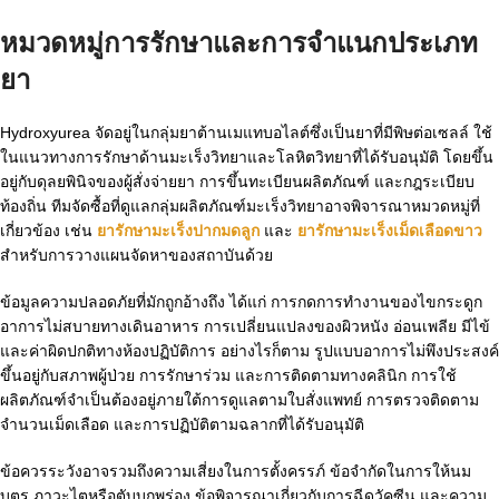
หมวดหมู่การรักษาและการจำแนกประเภท
ยา
Hydroxyurea จัดอยู่ในกลุ่มยาต้านเมแทบอไลต์ซึ่งเป็นยาที่มีพิษต่อเซลล์ ใช้
ในแนวทางการรักษาด้านมะเร็งวิทยาและโลหิตวิทยาที่ได้รับอนุมัติ โดยขึ้น
อยู่กับดุลยพินิจของผู้สั่งจ่ายยา การขึ้นทะเบียนผลิตภัณฑ์ และกฎระเบียบ
ท้องถิ่น ทีมจัดซื้อที่ดูแลกลุ่มผลิตภัณฑ์มะเร็งวิทยาอาจพิจารณาหมวดหมู่ที่
เกี่ยวข้อง เช่น
ยารักษามะเร็งปากมดลูก
และ
ยารักษามะเร็งเม็ดเลือดขาว
สำหรับการวางแผนจัดหาของสถาบันด้วย
ข้อมูลความปลอดภัยที่มักถูกอ้างถึง ได้แก่ การกดการทำงานของไขกระดูก
อาการไม่สบายทางเดินอาหาร การเปลี่ยนแปลงของผิวหนัง อ่อนเพลีย มีไข้
และค่าผิดปกติทางห้องปฏิบัติการ อย่างไรก็ตาม รูปแบบอาการไม่พึงประสงค์
ขึ้นอยู่กับสภาพผู้ป่วย การรักษาร่วม และการติดตามทางคลินิก การใช้
ผลิตภัณฑ์จำเป็นต้องอยู่ภายใต้การดูแลตามใบสั่งแพทย์ การตรวจติดตาม
จำนวนเม็ดเลือด และการปฏิบัติตามฉลากที่ได้รับอนุมัติ
ข้อควรระวังอาจรวมถึงความเสี่ยงในการตั้งครรภ์ ข้อจำกัดในการให้นม
บุตร ภาวะไตหรือตับบกพร่อง ข้อพิจารณาเกี่ยวกับการฉีดวัคซีน และความ