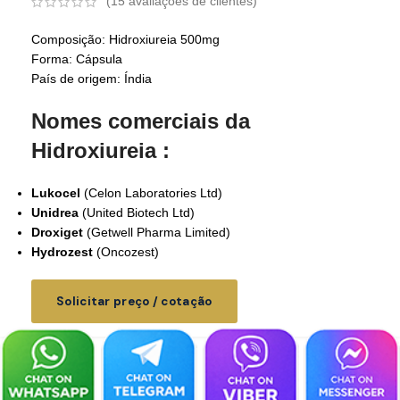
(
15
avaliações de clientes)
Composição: Hidroxiureia 500mg
Forma: Cápsula
País de origem: Índia
Nomes comerciais da
Hidroxiureia :
Lukocel
(Celon Laboratories Ltd)
Unidrea
(United Biotech Ltd)
Droxiget
(Getwell Pharma Limited)
Hydrozest
(Oncozest)
Solicitar preço / cotação