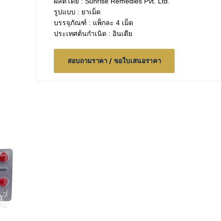
ผลิตโดย : Sunrise Remedies Pvt. Ltd.
รูปแบบ : ยาเม็ด
บรรจุภัณฑ์ : แพ็กละ 4 เม็ด
ประเทศต้นกำเนิด : อินเดีย
สอบถามราคา / ขอใบเสนอราคา