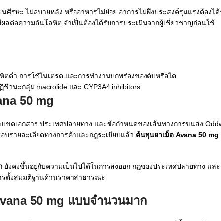
วียนศีรษะ ไม่สบายหลัง หรืออาหารไม่ย่อย อาการไม่พึงประสงค์รุนแรงต้องไ
ี่มีผลต่อความดันโลหิต จำเป็นต้องได้รับการประเมินจากผู้เชี่ยวชาญก่อนใช้
ลหิตต่ำ การใช้ไนเตรต และการทำงานบกพร่องของตับหรือไต
ฏิชีวนะกลุ่ม macrolide และ CYP3A4 inhibitors
vana 50 mg
ื้อ ขอบเขตเอกสาร ประเทศปลายทาง และข้อกำหนดของเส้นทางการขนส่ง Oddw
วจสอบรายละเอียดทางการค้าและกฎระเบียบแล้ว
ต้นทุนยาเม็ด Avana 50 mg
ก
ยังคงขึ้นอยู่กับความเป็นไปได้ในการส่งออก กฎของประเทศปลายทาง แล
มีการตั้งสมมติฐานด้านราคาสาธารณะ
ด Avana 50 mg แบบจำนวนมาก