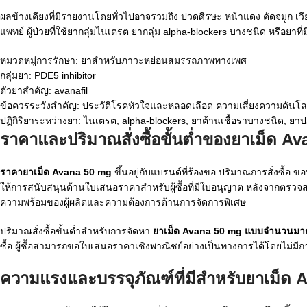
ผลข้างเคียงที่มีรายงานโดยทั่วไปอาจรวมถึง ปวดศีรษะ หน้าแดง คัดจมูก เ
แพทย์ ผู้ป่วยที่ใช้ยากลุ่มไนเตรต ยากลุ่ม alpha-blockers บางชนิด หรือยาท
หมวดหมู่การรักษา: ยาสำหรับภาวะหย่อนสมรรถภาพทางเพศ
กลุ่มยา: PDE5 inhibitor
ตัวยาสำคัญ: avanafil
ข้อควรระวังสำคัญ: ประวัติโรคหัวใจและหลอดเลือด ความเสี่ยงความดันโ
ปฏิกิริยาระหว่างยา: ไนเตรต, alpha-blockers, ยาต้านเชื้อราบางชนิด, ยาป
ราคาและปริมาณสั่งซื้อขั้นต่ำของยาเม็ด A
ราคายาเม็ด Avana 50 mg
ขึ้นอยู่กับแบรนด์ที่ร้องขอ ปริมาณการสั่งซ
ให้การสนับสนุนด้านใบเสนอราคาสำหรับผู้ซื้อที่มีใบอนุญาต หลังจากตร
ความพร้อมของผู้ผลิตและความต้องการด้านการจัดการพิเศษ
ปริมาณสั่งซื้อขั้นต่ำสำหรับการจัดหา
ยาเม็ด Avana 50 mg แบบจำนวนมา
ซื้อ ผู้ซื้อสามารถขอใบเสนอราคาเชิงพาณิชย์อย่างเป็นทางการได้โดยไม่
ความแรงและบรรจุภัณฑ์ที่มีสำหรับยาเม็