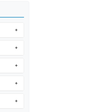
+
+
+
+
+