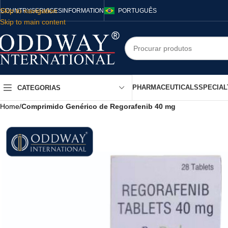
Skip to navigation
COUNTRY
SERVICES
INFORMATION
PORTUGUÊS
Skip to main content
PHARMACEUTICALS
SPECIAL
CATEGORIAS
Home
/
Comprimido Genérico de Regorafenib 40 mg