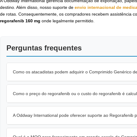
A Oddway International gerencia documentação de exportação, papéis
destino. Além disso, nosso suporte de
envio internacional de medi
de rotas. Consequentemente, os compradores recebem assistência coo
regorafenib 160 mg
onde legalmente permitido.
Perguntas frequentes
Como os atacadistas podem adquirir o Comprimido Genérico de
Como o preço do regorafenib ou o custo do regorafenib é calc
A Oddway International pode oferecer suporte ao Regorafenib
Qual é a MOQ para fornecimento em grande escala do Compri