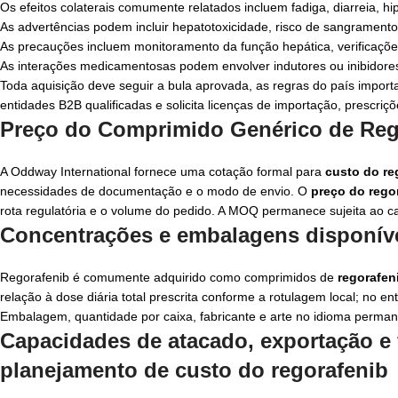
Os efeitos colaterais comumente relatados incluem fadiga, diarreia, h
As advertências podem incluir hepatotoxicidade, risco de sangramento
As precauções incluem monitoramento da função hepática, verificações
As interações medicamentosas podem envolver indutores ou inibidores
Toda aquisição deve seguir a bula aprovada, as regras do país importa
entidades B2B qualificadas e solicita licenças de importação, prescriçõ
Preço do Comprimido Genérico de Reg
A Oddway International fornece uma cotação formal para
custo do re
necessidades de documentação e o modo de envio. O
preço do rego
rota regulatória e o volume do pedido. A MOQ permanece sujeita ao ca
Concentrações e embalagens disponív
Regorafenib é comumente adquirido como comprimidos de
regorafen
relação à dose diária total prescrita conforme a rotulagem local; no en
Embalagem, quantidade por caixa, fabricante e arte no idioma perman
Capacidades de atacado, exportação e
planejamento de
custo do regorafenib