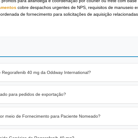
 prontos para alfândega e coordenação por courier ou frete com base
camentos
cobre despachos urgentes de NPS, requisitos de manuseio es
rdenada de fornecimento para solicitações de aquisição relacionada
 Regorafenib 40 mg da Oddway International?
ulado para pedidos de exportação?
 por meio de Fornecimento para Paciente Nomeado?
mido Genérico de Regorafenib 40 mg?