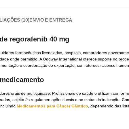
LIAÇÕES (10)
ENVIO E ENTREGA
 de
regorafenib 40 mg
uidores farmacêuticos licenciados, hospitais, compradores governamen
dade onde permitido. A Oddway International oferece suporte no pro
cumentação e coordenação de exportação, sem oferecer aconselhament
o medicamento
ores orais de multiquinase. Profissionais de saúde o utilizam confor
adas, sujeito às regulamentações locais e ao status da indicação. C
incluindo
Medicamentos para Câncer Gástrico
, dependendo das list