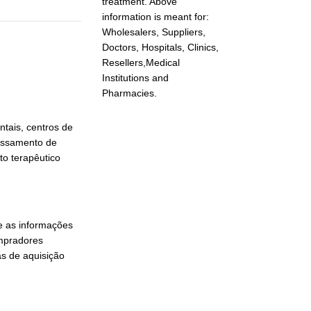
treatment. Above
information is meant for:
Wholesalers, Suppliers,
Doctors, Hospitals, Clinics,
Resellers,Medical
Institutions and
Pharmacies.
tais, centros de
cessamento de
o terapêutico
me as informações
ompradores
as de aquisição