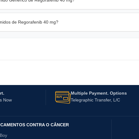
rimidos de Regorafenib 40 mg?
t.
Multiple Payment. Options
Us Now
Telegraphic Transfer, L/C
ICAMENTOS CONTRA O CÂNCER
yBoy