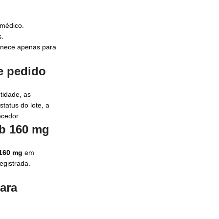
 médico.
s.
ornece apenas para
e pedido
tidade, as
status do lote, a
ecedor.
ib 160 mg
 160 mg
em
egistrada.
ara