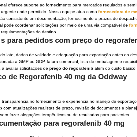
onal oferece suporte ao fornecimento para mercados regulados e semi
o urgente onde permitido. Nossa equipe atua como
fornecedora de m
ação consistente em documentação, fornecimento e prazos de despach
al pode coordenar solicitações por meio de uma via compatível de
for
 e regulamentações do destino.
ais para pedidos com
preço do regorafe
es do lote, dados de validade e adequação para exportação antes do d
ada a GMP ou GDP, fatura comercial, lista de embalagem e requisito
a avaliar solicitações de
preço do regorafenib
além do custo básico 
ico de Regorafenib 40 mg da Oddway
 transparência no fornecimento e experiência no manejo de exportaçõ
b
com atualizações realistas de prazo, revisão de documentos e plane
sem fazer alegações terapêuticas ou de resultados para pacientes.
documentação para
regorafenib 40 mg