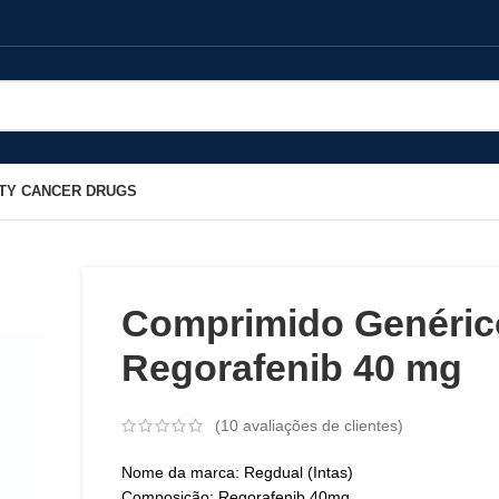
TY CANCER DRUGS
Comprimido Genéric
Regorafenib 40 mg
(
10
avaliações de clientes)
Nome da marca: Regdual (Intas)
Composição: Regorafenib 40mg