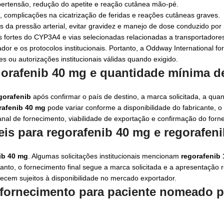
ipertensão, redução do apetite e reação cutânea mão-pé.
, complicações na cicatrização de feridas e reações cutâneas graves.
 da pressão arterial, evitar gravidez e manejo de dose conduzido por
 fortes do CYP3A4 e vias selecionadas relacionadas a transportadore
dor e os protocolos institucionais. Portanto, a Oddway International f
es ou autorizações institucionais válidas quando exigido.
orafenib 40 mg e quantidade mínima d
gorafenib
após confirmar o país de destino, a marca solicitada, a quan
rafenib 40 mg
pode variar conforme a disponibilidade do fabricante, o 
nal de fornecimento, viabilidade de exportação e confirmação do forn
eis para
regorafenib 40 mg
e
regorafen
ib 40 mg
. Algumas solicitações institucionais mencionam
regorafenib
tanto, o fornecimento final segue a marca solicitada e a apresentação r
ecem sujeitos à disponibilidade no mercado exportador.
 fornecimento para paciente nomeado p