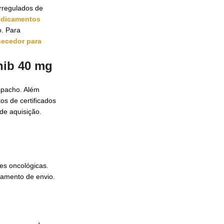
rregulados de
edicamentos
o. Para
necedor para
nib 40 mg
espacho. Além
s de certificados
de aquisição.
es oncológicas.
jamento de envio.