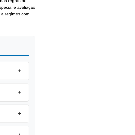
 nas regras do
pecial e avaliação
s a regimes com
+
+
+
+