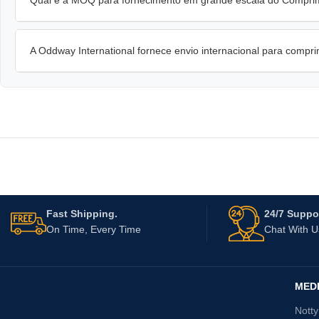
A Oddway International fornece envio internacional para comp
Fast Shipping.
24/7 Suppor
On Time, Every Time
Chat With 
MED
Nott