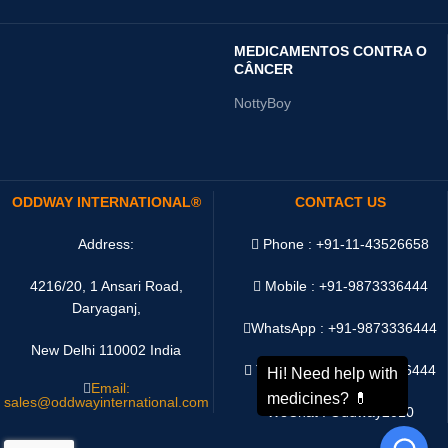
MEDICAMENTOS CONTRA O
CÂNCER
NottyBoy
ODDWAY INTERNATIONAL®
CONTACT US
Address:
Phone : +91-11-43526658
4216/20, 1 Ansari Road,
Mobile : +91-9873336444
Daryaganj,
WhatsApp :
+91-9873336444
New Delhi 110002 India
Telegram : +91-9873336444
Email:
sales@oddwayinternational.com
WeChat : Oddway2010