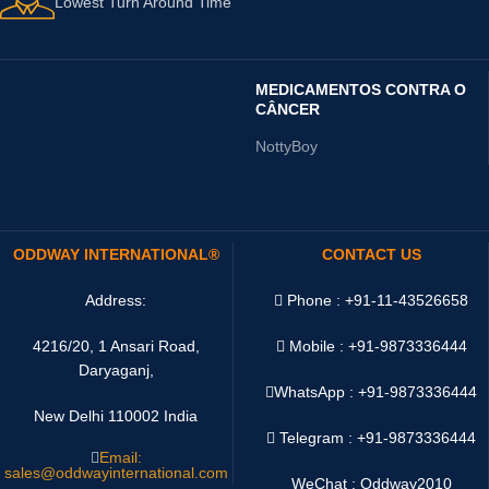
Lowest Turn Around Time
MEDICAMENTOS CONTRA O
CÂNCER
NottyBoy
ODDWAY INTERNATIONAL®
CONTACT US
Address:
Phone : +91-11-43526658
4216/20, 1 Ansari Road,
Mobile : +91-9873336444
Daryaganj,
WhatsApp :
+91-9873336444
New Delhi 110002 India
Telegram : +91-9873336444
Email:
sales@oddwayinternational.com
WeChat : Oddway2010