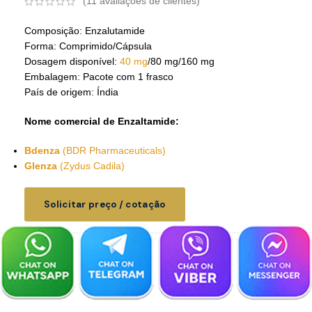
(
11
avaliações de clientes)
Composição: Enzalutamide
Forma: Comprimido/Cápsula
Dosagem disponível:
40 mg
/80 mg/160 mg
Embalagem: Pacote com 1 frasco
País de origem: Índia
Nome comercial de Enzaltamide:
Bdenza
(BDR Pharmaceuticals)
Glenza
(Zydus Cadila)
Solicitar preço / cotação