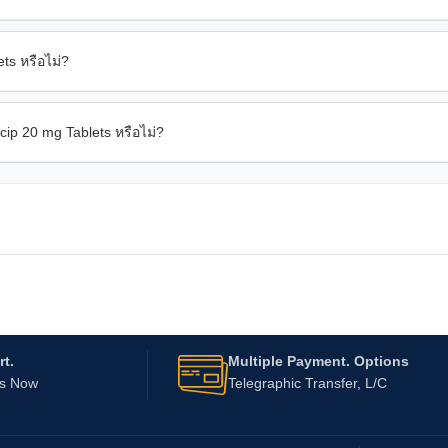
s หรือไม่?
ip 20 mg Tablets หรือไม่?
t.
Multiple Payment. Options
Us Now
Telegraphic Transfer, L/C