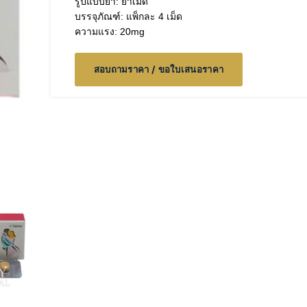
รูปแบบยา: ยาเม็ด
บรรจุภัณฑ์: แพ็กละ 4 เม็ด
ความแรง: 20mg
สอบถามราคา / ขอใบเสนอราคา