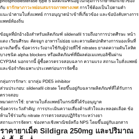
phosphodiesterase type 5 ผลิตภัณฑ์นี้อยู่ในกลุ่มการรักษาที่มักเกี่ยวข้อง
กับ
ยารักษาภาวะหย่อนสมรรถภาพทางเพศ
การใช้ต้องเป็นไปตามคำ
แนะนำตามใบสั่งแพทย์ การอนุญาตนำเข้าที่เกี่ยวข้อง และข้อบังคับทางการ
แพทย์ท้องถิ่น
ข้อมูลที่มักอ้างอิงสำหรับผลิตภัณฑ์ sildenafil รวมถึงอาการปวดศีรษะ หน้า
แดง เวียนศีรษะ คัดจมูก อาหารไม่ย่อย และความผิดปกติทางการมองเห็นที่
อาจเกิดขึ้น ข้อควรระวังอาจใช้กับผู้ป่วยที่ใช้ nitrates ยาลดความดันโลหิต
บางชนิด alpha blockers หรือผลิตภัณฑ์ที่มีผลต่อเมแทบอลิซึมผ่าน
CYP3A4 นอกจากนี้ ผู้ซื้อควรตรวจสอบฉลาก ความแรง สถานะใบสั่งแพทย์
และข้อจำกัดเฉพาะประเทศก่อนการจัดซื้อ
กลุ่มการรักษา: ยากลุ่ม PDE5 inhibitor
ส่วนประกอบ: sildenafil citrate โดยขึ้นอยู่กับฉลากผลิตภัณฑ์ที่ได้รับการ
ตรวจสอบ
หมวดการใช้: ยาตามใบสั่งแพทย์ในกรณีที่ได้รับอนุญาต
ข้อควรระวังสำคัญ: การประเมินความเสี่ยงด้านหัวใจและหลอดเลือด ข้อ
ห้ามใช้ร่วมกับ nitrate การตรวจสอบปฏิกิริยาระหว่างยา
สถานะการจัดหา: ช่องทางเชิงพาณิชย์หรือ NPS โดยขึ้นอยู่กับเอกสาร
ราคายาเม็ด Sildigra 250mg และปริมาณ