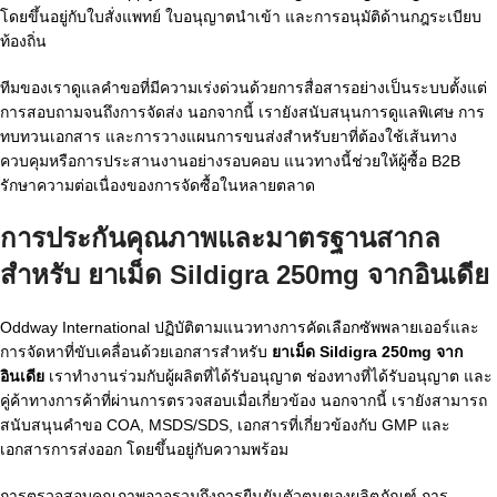
โดยขึ้นอยู่กับใบสั่งแพทย์ ใบอนุญาตนำเข้า และการอนุมัติด้านกฎระเบียบ
ท้องถิ่น
ทีมของเราดูแลคำขอที่มีความเร่งด่วนด้วยการสื่อสารอย่างเป็นระบบตั้งแต่
การสอบถามจนถึงการจัดส่ง นอกจากนี้ เรายังสนับสนุนการดูแลพิเศษ การ
ทบทวนเอกสาร และการวางแผนการขนส่งสำหรับยาที่ต้องใช้เส้นทาง
ควบคุมหรือการประสานงานอย่างรอบคอบ แนวทางนี้ช่วยให้ผู้ซื้อ B2B
รักษาความต่อเนื่องของการจัดซื้อในหลายตลาด
การประกันคุณภาพและมาตรฐานสากล
สำหรับ
ยาเม็ด Sildigra 250mg จากอินเดีย
Oddway International ปฏิบัติตามแนวทางการคัดเลือกซัพพลายเออร์และ
การจัดหาที่ขับเคลื่อนด้วยเอกสารสำหรับ
ยาเม็ด Sildigra 250mg จาก
อินเดีย
เราทำงานร่วมกับผู้ผลิตที่ได้รับอนุญาต ช่องทางที่ได้รับอนุญาต และ
คู่ค้าทางการค้าที่ผ่านการตรวจสอบเมื่อเกี่ยวข้อง นอกจากนี้ เรายังสามารถ
สนับสนุนคำขอ COA, MSDS/SDS, เอกสารที่เกี่ยวข้องกับ GMP และ
เอกสารการส่งออก โดยขึ้นอยู่กับความพร้อม
การตรวจสอบคุณภาพอาจรวมถึงการยืนยันตัวตนของผลิตภัณฑ์ การ