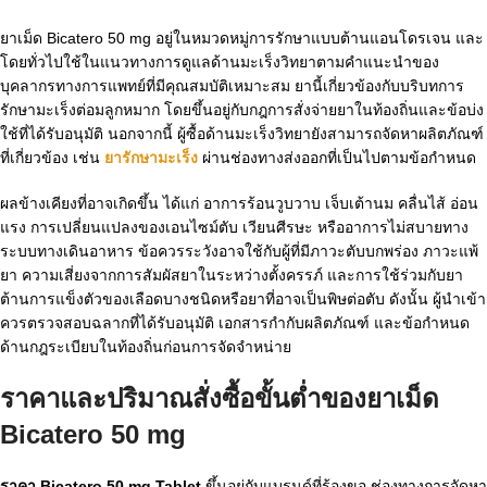
ยาเม็ด Bicatero 50 mg อยู่ในหมวดหมู่การรักษาแบบต้านแอนโดรเจน และ
โดยทั่วไปใช้ในแนวทางการดูแลด้านมะเร็งวิทยาตามคำแนะนำของ
บุคลากรทางการแพทย์ที่มีคุณสมบัติเหมาะสม ยานี้เกี่ยวข้องกับบริบทการ
รักษามะเร็งต่อมลูกหมาก โดยขึ้นอยู่กับกฎการสั่งจ่ายยาในท้องถิ่นและข้อบ่ง
ใช้ที่ได้รับอนุมัติ นอกจากนี้ ผู้ซื้อด้านมะเร็งวิทยายังสามารถจัดหาผลิตภัณฑ์
ที่เกี่ยวข้อง เช่น
ยารักษามะเร็ง
ผ่านช่องทางส่งออกที่เป็นไปตามข้อกำหนด
ผลข้างเคียงที่อาจเกิดขึ้น ได้แก่ อาการร้อนวูบวาบ เจ็บเต้านม คลื่นไส้ อ่อน
แรง การเปลี่ยนแปลงของเอนไซม์ตับ เวียนศีรษะ หรืออาการไม่สบายทาง
ระบบทางเดินอาหาร ข้อควรระวังอาจใช้กับผู้ที่มีภาวะตับบกพร่อง ภาวะแพ้
ยา ความเสี่ยงจากการสัมผัสยาในระหว่างตั้งครรภ์ และการใช้ร่วมกับยา
ต้านการแข็งตัวของเลือดบางชนิดหรือยาที่อาจเป็นพิษต่อตับ ดังนั้น ผู้นำเข้า
ควรตรวจสอบฉลากที่ได้รับอนุมัติ เอกสารกำกับผลิตภัณฑ์ และข้อกำหนด
ด้านกฎระเบียบในท้องถิ่นก่อนการจัดจำหน่าย
ราคาและปริมาณสั่งซื้อขั้นต่ำของยาเม็ด
Bicatero 50 mg
ราคา Bicatero 50 mg Tablet
ขึ้นอยู่กับแบรนด์ที่ร้องขอ ช่องทางการจัดหา