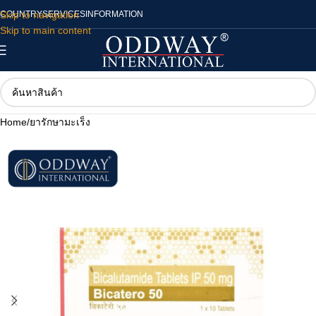
Skip to navigation
COUNTRY
SERVICES
INFORMATION
Skip to main content
Home
/
ยารักษามะเร็ง