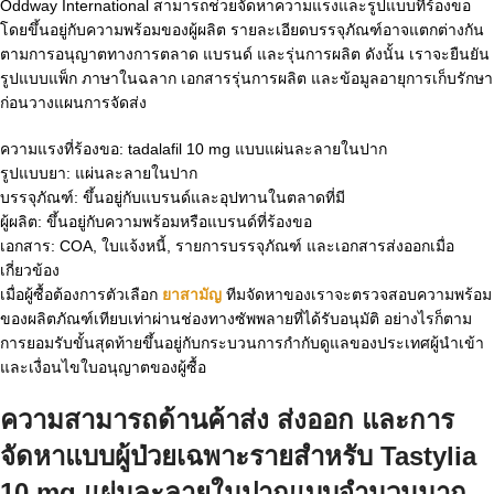
Oddway International สามารถช่วยจัดหาความแรงและรูปแบบที่ร้องขอ
โดยขึ้นอยู่กับความพร้อมของผู้ผลิต รายละเอียดบรรจุภัณฑ์อาจแตกต่างกัน
ตามการอนุญาตทางการตลาด แบรนด์ และรุ่นการผลิต ดังนั้น เราจะยืนยัน
รูปแบบแพ็ก ภาษาในฉลาก เอกสารรุ่นการผลิต และข้อมูลอายุการเก็บรักษา
ก่อนวางแผนการจัดส่ง
ความแรงที่ร้องขอ: tadalafil 10 mg แบบแผ่นละลายในปาก
รูปแบบยา: แผ่นละลายในปาก
บรรจุภัณฑ์: ขึ้นอยู่กับแบรนด์และอุปทานในตลาดที่มี
ผู้ผลิต: ขึ้นอยู่กับความพร้อมหรือแบรนด์ที่ร้องขอ
เอกสาร: COA, ใบแจ้งหนี้, รายการบรรจุภัณฑ์ และเอกสารส่งออกเมื่อ
เกี่ยวข้อง
เมื่อผู้ซื้อต้องการตัวเลือก
ยาสามัญ
ทีมจัดหาของเราจะตรวจสอบความพร้อม
ของผลิตภัณฑ์เทียบเท่าผ่านช่องทางซัพพลายที่ได้รับอนุมัติ อย่างไรก็ตาม
การยอมรับขั้นสุดท้ายขึ้นอยู่กับกระบวนการกำกับดูแลของประเทศผู้นำเข้า
และเงื่อนไขใบอนุญาตของผู้ซื้อ
ความสามารถด้านค้าส่ง ส่งออก และการ
จัดหาแบบผู้ป่วยเฉพาะรายสำหรับ
Tastylia
10 mg แผ่นละลายในปากแบบจำนวนมาก