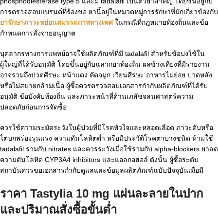
phosphodiesterase type 5 และมี tadalafil เป็นตัวยาสำคัญ โดยขึ้นอยู่กับ
การตรวจสอบแบรนด์ที่ร้องขอ ยานี้อยู่ในหมวดหมู่การรักษาที่มักเกี่ยวข้องกับ
ยารักษาภาวะหย่อนสมรรถภาพทางเพศ
ในกรณีที่กฎหมายท้องถิ่นและข้อ
กำหนดการสั่งจ่ายอนุญาต
บุคลากรทางการแพทย์อาจใช้ผลิตภัณฑ์ที่มี tadalafil สำหรับข้อบ่งใช้ใน
ผู้ใหญ่ที่ได้รับอนุมัติ โดยขึ้นอยู่กับฉลากยาท้องถิ่น ผลข้างเคียงที่มีรายงาน
อาจรวมถึงปวดศีรษะ หน้าแดง คัดจมูก เวียนศีรษะ อาหารไม่ย่อย ปวดหลัง
หรือไม่สบายกล้ามเนื้อ ผู้ซื้อควรตรวจสอบเอกสารกำกับผลิตภัณฑ์ที่ได้รับ
อนุมัติ ข้อบังคับท้องถิ่น และภาระหน้าที่ด้านเภสัชจลนศาสตร์ความ
ปลอดภัยก่อนการจัดซื้อ
ควรใช้ความระมัดระวังในผู้ป่วยที่มีโรคหัวใจและหลอดเลือด ภาวะตับหรือ
ไตบกพร่องรุนแรง ความดันโลหิตต่ำ หรือมีประวัติโรคตาบางชนิด ห้ามใช้
tadalafil ร่วมกับ nitrates และควรระวังเมื่อใช้ร่วมกับ alpha-blockers ยาลด
ความดันโลหิต CYP3A4 inhibitors และแอลกอฮอล์ ดังนั้น ผู้ซื้อระดับ
สถาบันควรขอเอกสารกำกับดูแลและข้อมูลผลิตภัณฑ์ฉบับปัจจุบันเมื่อมี
ราคา Tastylia 10 mg แผ่นละลายในปาก
และปริมาณสั่งซื้อขั้นต่ำ