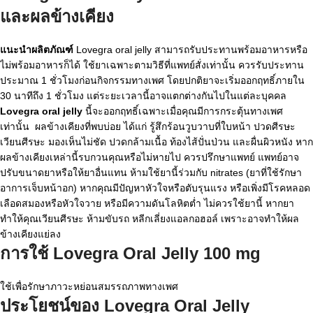
และผลข้างเคียง
แนะนำผลิตภัณฑ์
Lovegra oral jelly สามารถรับประทานพร้อมอาหารหรือ
ไม่พร้อมอาหารก็ได้ ใช้ยาเฉพาะตามวิธีที่แพทย์สั่งเท่านั้น ควรรับประทาน
ประมาณ 1 ชั่วโมงก่อนกิจกรรมทางเพศ โดยปกติยาจะเริ่มออกฤทธิ์ภายใน
30 นาทีถึง 1 ชั่วโมง แต่ระยะเวลานี้อาจแตกต่างกันไปในแต่ละบุคคล
Lovegra oral jelly
นี้จะออกฤทธิ์เฉพาะเมื่อคุณมีการกระตุ้นทางเพศ
เท่านั้น
ผลข้างเคียงที่พบบ่อย ได้แก่ รู้สึกร้อนวูบวาบที่ใบหน้า ปวดศีรษะ
เวียนศีรษะ มองเห็นไม่ชัด ปวดกล้ามเนื้อ ท้องไส้ปั่นป่วน และผื่นผิวหนัง หาก
ผลข้างเคียงเหล่านี้รบกวนคุณหรือไม่หายไป ควรปรึกษาแพทย์ แพทย์อาจ
ปรับขนาดยาหรือให้ยาอื่นแทน
ห้ามใช้ยานี้ร่วมกับ nitrates (ยาที่ใช้รักษา
อาการเจ็บหน้าอก) หากคุณมีปัญหาหัวใจหรือตับรุนแรง หรือเพิ่งมีโรคหลอด
เลือดสมองหรือหัวใจวาย หรือมีความดันโลหิตต่ำ ไม่ควรใช้ยานี้ หากยา
ทำให้คุณเวียนศีรษะ ห้ามขับรถ หลีกเลี่ยงแอลกอฮอล์ เพราะอาจทำให้ผล
ข้างเคียงแย่ลง
การใช้ Lovegra Oral Jelly 100 mg
ใช้เพื่อรักษาภาวะหย่อนสมรรถภาพทางเพศ
ประโยชน์ของ Lovegra Oral Jelly