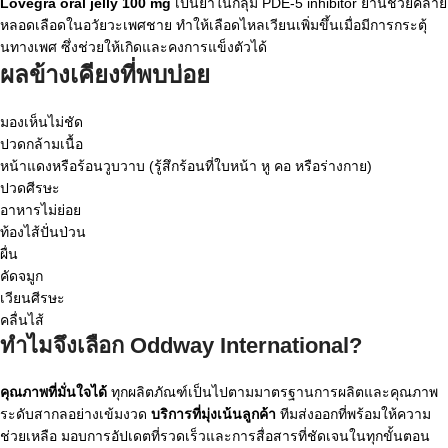
Lovegra oral jelly 100 mg
เป็นยาในกลุ่ม PDE-5 inhibitor ยานี้ช่วยคลาย
หลอดเลือดในอวัยวะเพศชาย ทำให้เลือดไหลเวียนเพิ่มขึ้นเมื่อมีการกระตุ้
นทางเพศ ซึ่งช่วยให้เกิดและคงการแข็งตัวได้
ผลข้างเคียงที่พบบ่อย
มองเห็นไม่ชัด
ปวดกล้ามเนื้อ
หน้าแดงหรือร้อนวูบวาบ (รู้สึกร้อนที่ใบหน้า หู คอ หรือร่างกาย)
ปวดศีรษะ
อาหารไม่ย่อย
ท้องไส้ปั่นป่วน
ผื่น
คัดจมูก
เวียนศีรษะ
คลื่นไส้
ทำไมจึงเลือก Oddway International?
คุณภาพที่มั่นใจได้
ทุกผลิตภัณฑ์เป็นไปตามมาตรฐานการผลิตและคุณภาพ
ระดับสากลอย่างเข้มงวด
บริการที่มุ่งเน้นลูกค้า
ทีมส่งออกที่พร้อมให้ความ
ช่วยเหลือ มอบการอัปเดตที่รวดเร็วและการสื่อสารที่ชัดเจนในทุกขั้นตอน