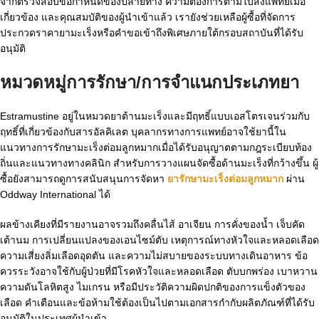
จากตรวจสอบข้อกำหนดของปลายทาง ความต้องการตามใบสั่งแพทย์เมื่อ
เกี่ยวข้อง และคุณสมบัติของผู้นำเข้าแล้ว เรายังช่วยเหลือผู้ซื้อที่จัดการ
ประกวดราคายามะเร็งหรือคำขอเข้าถึงพิเศษภายใต้กรอบสถาบันที่ได้รับ
อนุมัติ
หมวดหมู่การรักษา/การจำแนกประเภทยา
Estramustine อยู่ในหมวดยาต้านมะเร็งและมีฤทธิ์แบบเอสโตรเจนร่วมกับ
ฤทธิ์ที่เกี่ยวข้องกับสารอัลคิเลต บุคลากรทางการแพทย์อาจใช้ยานี้ใน
แนวทางการรักษามะเร็งต่อมลูกหมากเมื่อได้รับอนุญาตตามกฎระเบียบท้อง
ถิ่นและแนวทางทางคลินิก สำหรับการวางแผนจัดซื้อด้านมะเร็งที่กว้างขึ้น ผู้
ซื้อยังสามารถดูการสนับสนุนการจัดหา
ยารักษามะเร็งต่อมลูกหมาก
ผ่าน
Oddway International ได้
ผลข้างเคียงที่มีรายงานอาจรวมถึงคลื่นไส้ อาเจียน การคั่งของน้ำ เจ็บคัด
เต้านม การเปลี่ยนแปลงของเอนไซม์ตับ เหตุการณ์ทางหัวใจและหลอดเลือด
ความเสี่ยงลิ่มเลือดอุดตัน และความไม่สบายของระบบทางเดินอาหาร ข้อ
ควรระวังอาจใช้กับผู้ป่วยที่มีโรคหัวใจและหลอดเลือด ตับบกพร่อง เบาหวาน
ความดันโลหิตสูง ไมเกรน หรือมีประวัติความผิดปกติของการแข็งตัวของ
เลือด คำเตือนและข้อห้ามใช้ต้องเป็นไปตามเอกสารกำกับผลิตภัณฑ์ที่ได้รับ
อนุมัติในประเทศผู้นำเข้า