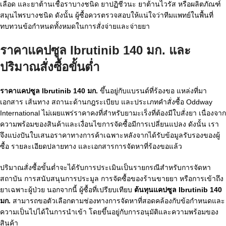
เลือด และยาต้านเชื้อราบางชนิด ยาปฏิชีวนะ ยาต้านไวรัส หรือผลิตภัณฑ์
สมุนไพรบางชนิด ดังนั้น ผู้ซื้อควรตรวจสอบให้แน่ใจว่าทีมแพทย์ในพื้นที่
ทบทวนข้อกำหนดทั้งหมดในการสั่งจ่ายและจ่ายยา
ราคาแคปซูล Ibrutinib 140 มก. และ
ปริมาณสั่งซื้อขั้นต่ำ
ราคาแคปซูล Ibrutinib 140 มก.
ขึ้นอยู่กับแบรนด์ที่ร้องขอ แหล่งที่มา
เอกสาร เส้นทาง สถานะด้านกฎระเบียบ และประเภทคำสั่งซื้อ Oddway
International ไม่เผยแพร่ราคาคงที่สำหรับยามะเร็งที่ต้องมีใบสั่งยา เนื่องจาก
ความพร้อมของสินค้าและเงื่อนไขการจัดซื้อมีการเปลี่ยนแปลง ดังนั้น เรา
จึงแบ่งปันใบเสนอราคาทางการค้าเฉพาะหลังจากได้รับข้อมูลรับรองของผู้
ซื้อ รายละเอียดปลายทาง และเอกสารการจัดหาที่ร้องขอแล้ว
ปริมาณสั่งซื้อขั้นต่ำจะได้รับการประเมินเป็นรายกรณีสำหรับการจัดหา
สถาบัน การสนับสนุนการประมูล การจัดซื้อของร้านขายยา หรือการเข้าถึง
ยาเฉพาะผู้ป่วย นอกจากนี้ ผู้ซื้อที่เปรียบเทียบ
ต้นทุนแคปซูล Ibrutinib 140
มก.
สามารถขอตัวเลือกตามช่องทางการจัดหาที่สอดคล้องกับข้อกำหนดและ
ความเป็นไปได้ในการนำเข้า โดยขึ้นอยู่กับการอนุมัติและความพร้อมของ
สินค้า