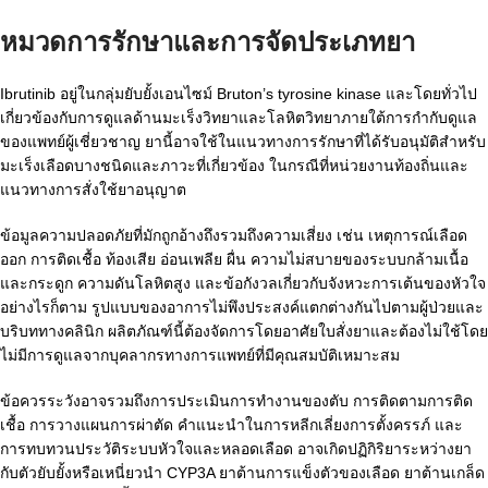
หมวดการรักษาและการจัดประเภทยา
Ibrutinib อยู่ในกลุ่มยับยั้งเอนไซม์ Bruton’s tyrosine kinase และโดยทั่วไป
เกี่ยวข้องกับการดูแลด้านมะเร็งวิทยาและโลหิตวิทยาภายใต้การกำกับดูแล
ของแพทย์ผู้เชี่ยวชาญ ยานี้อาจใช้ในแนวทางการรักษาที่ได้รับอนุมัติสำหรับ
มะเร็งเลือดบางชนิดและภาวะที่เกี่ยวข้อง ในกรณีที่หน่วยงานท้องถิ่นและ
แนวทางการสั่งใช้ยาอนุญาต
ข้อมูลความปลอดภัยที่มักถูกอ้างถึงรวมถึงความเสี่ยง เช่น เหตุการณ์เลือด
ออก การติดเชื้อ ท้องเสีย อ่อนเพลีย ผื่น ความไม่สบายของระบบกล้ามเนื้อ
และกระดูก ความดันโลหิตสูง และข้อกังวลเกี่ยวกับจังหวะการเต้นของหัวใจ
อย่างไรก็ตาม รูปแบบของอาการไม่พึงประสงค์แตกต่างกันไปตามผู้ป่วยและ
บริบททางคลินิก ผลิตภัณฑ์นี้ต้องจัดการโดยอาศัยใบสั่งยาและต้องไม่ใช้โดย
ไม่มีการดูแลจากบุคลากรทางการแพทย์ที่มีคุณสมบัติเหมาะสม
ข้อควรระวังอาจรวมถึงการประเมินการทำงานของตับ การติดตามการติด
เชื้อ การวางแผนการผ่าตัด คำแนะนำในการหลีกเลี่ยงการตั้งครรภ์ และ
การทบทวนประวัติระบบหัวใจและหลอดเลือด อาจเกิดปฏิกิริยาระหว่างยา
กับตัวยับยั้งหรือเหนี่ยวนำ CYP3A ยาต้านการแข็งตัวของเลือด ยาต้านเกล็ด