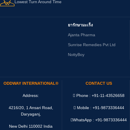
Lowest Turn Around Time
ยารักษามะเร็ง
Ajanta Pharma
Sunrise Remedies Pvt Ltd
NottyBoy
ODDWAY INTERNATIONAL®
CONTACT US
Address:
Phone : +91-11-43526658
4216/20, 1 Ansari Road,
Mobile : +91-9873336444
Daryaganj,
WhatsApp :
+91-9873336444
New Delhi 110002 India