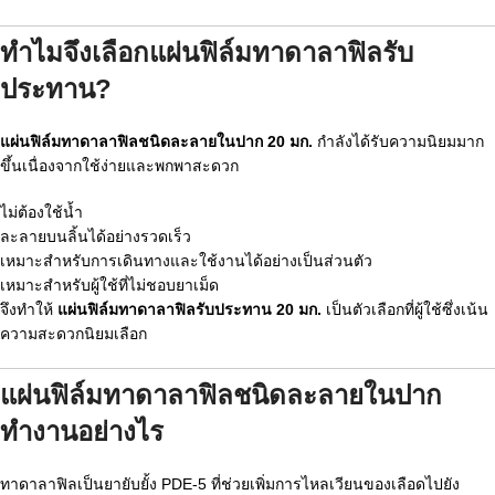
ทำไมจึงเลือกแผ่นฟิล์มทาดาลาฟิลรับ
ประทาน?
แผ่นฟิล์มทาดาลาฟิลชนิดละลายในปาก 20 มก.
กำลังได้รับความนิยมมาก
ขึ้นเนื่องจากใช้ง่ายและพกพาสะดวก
ไม่ต้องใช้น้ำ
ละลายบนลิ้นได้อย่างรวดเร็ว
เหมาะสำหรับการเดินทางและใช้งานได้อย่างเป็นส่วนตัว
เหมาะสำหรับผู้ใช้ที่ไม่ชอบยาเม็ด
จึงทำให้
แผ่นฟิล์มทาดาลาฟิลรับประทาน 20 มก.
เป็นตัวเลือกที่ผู้ใช้ซึ่งเน้น
ความสะดวกนิยมเลือก
แผ่นฟิล์มทาดาลาฟิลชนิดละลายในปาก
ทำงานอย่างไร
ทาดาลาฟิลเป็นยายับยั้ง PDE-5 ที่ช่วยเพิ่มการไหลเวียนของเลือดไปยัง