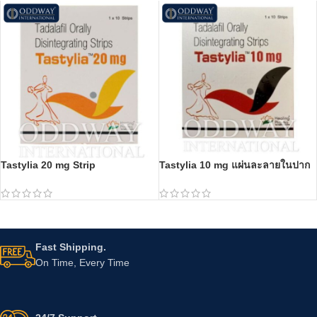
Tastylia 20 mg Strip
Tastylia 10 mg แผ่นละลายในปาก
Fast Shipping.
On Time, Every Time