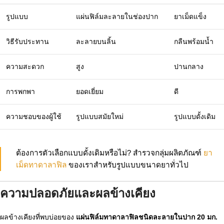
รูปแบบ
แผ่นฟิล์มละลายในช่องปาก
ยาเม็ดแข็ง
วิธีรับประทาน
ละลายบนลิ้น
กลืนพร้อมน้ำ
ความสะดวก
สูง
ปานกลาง
การพกพา
ยอดเยี่ยม
ดี
ความชอบของผู้ใช้
รูปแบบสมัยใหม่
รูปแบบดั้งเดิม
ต้องการตัวเลือกแบบดั้งเดิมหรือไม่? สำรวจกลุ่มผลิตภัณฑ์
ยา
เม็ดทาดาลาฟิล
ของเราสำหรับรูปแบบขนาดยาทั่วไป
ความปลอดภัยและผลข้างเคียง
ผลข้างเคียงที่พบบ่อยของ
แผ่นฟิล์มทาดาลาฟิลชนิดละลายในปาก 20 มก.