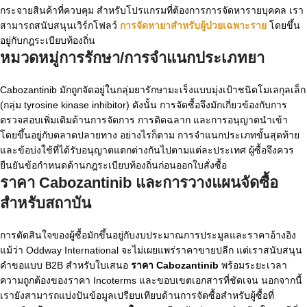
กระจายสินค้าที่ควบคุม สำหรับโปรแกรมที่ต้องการการจัดหารายบุคคล เรา
สามารถสนับสนุนเวิร์กโฟลว์
การจัดหายาสำหรับผู้ป่วยเฉพาะราย
โดยขึ้น
อยู่กับกฎระเบียบท้องถิ่น
หมวดหมู่การรักษา/การจำแนกประเภทยา
Cabozantinib มักถูกจัดอยู่ในกลุ่มยารักษามะเร็งแบบมุ่งเป้าชนิดโมเลกุลเล็ก
(กลุ่ม tyrosine kinase inhibitor) ดังนั้น การจัดซื้อจึงมักเกี่ยวข้องกับการ
ตรวจสอบเพิ่มเติมด้านการจัดการ การติดฉลาก และการอนุญาตนำเข้า
โดยขึ้นอยู่กับตลาดปลายทาง อย่างไรก็ตาม การจำแนกประเภทขั้นสุดท้าย
และข้อบ่งใช้ที่ได้รับอนุญาตแตกต่างกันไปตามแต่ละประเทศ ผู้ซื้อจึงควร
ยืนยันข้อกำหนดด้านกฎระเบียบท้องถิ่นก่อนออกใบสั่งซื้อ
ราคา Cabozantinib
และการวางแผนจัดซื้อ
สำหรับสถาบัน
การตัดสินใจของผู้ซื้อมักขึ้นอยู่กับงบประมาณการประมูลและราคาอ้างอิง
แม้ว่า Oddway International จะไม่เผยแพร่ราคาขายปลีก แต่เราสนับสนุน
คำขอแบบ B2B สำหรับใบเสนอ
ราคา Cabozantinib
พร้อมระยะเวลา
ความถูกต้องของราคา Incoterms และขอบเขตเอกสารที่ชัดเจน นอกจากนี้
เรายังสามารถแบ่งปันข้อมูลเปรียบเทียบด้านการจัดซื้อสำหรับผู้ซื้อที่