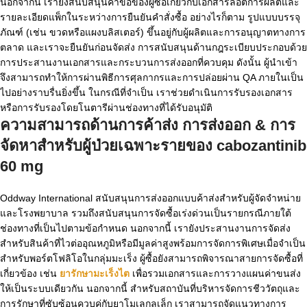
นอกจากนี้ เรายังสนับสนุนคำขอของผู้ซื้อเกี่ยวกับเอกสารล็อตการผลิตและ
รายละเอียดแพ็กในระหว่างการยืนยันคำสั่งซื้อ อย่างไรก็ตาม รูปแบบบรรจุ
ภัณฑ์ (เช่น ขวดหรือแผงบลิสเตอร์) ขึ้นอยู่กับผู้ผลิตและการอนุญาตทางการ
ตลาด และเราจะยืนยันก่อนจัดส่ง การสนับสนุนด้านกฎระเบียบประกอบด้วย
การประสานงานเอกสารและกระบวนการส่งออกที่ควบคุม ดังนั้น ผู้นำเข้า
จึงสามารถทำให้การผ่านพิธีการศุลกากรและการปล่อยผ่าน QA ภายในเป็น
ไปอย่างราบรื่นยิ่งขึ้น ในกรณีที่จำเป็น เราช่วยดำเนินการรับรองเอกสาร
หรือการรับรองโดยโนตารีผ่านช่องทางที่ได้รับอนุมัติ
ความสามารถด้านการค้าส่ง การส่งออก & การ
จัดหาสำหรับผู้ป่วยเฉพาะรายของ
cabozantinib
60 mg
Oddway International สนับสนุนการส่งออกแบบค้าส่งสำหรับผู้จัดจำหน่าย
และโรงพยาบาล รวมถึงสนับสนุนการจัดซื้อเร่งด่วนเป็นรายกรณีภายใต้
ช่องทางที่เป็นไปตามข้อกำหนด นอกจากนี้ เรายังประสานงานการจัดส่ง
สำหรับสินค้าที่ไวต่ออุณหภูมิหรือมีมูลค่าสูงพร้อมการจัดการพิเศษเมื่อจำเป็น
สำหรับพอร์ตโฟลิโอในกลุ่มมะเร็ง ผู้ซื้อยังสามารถพิจารณาสายการจัดซื้อที่
เกี่ยวข้อง เช่น
ยารักษามะเร็งไต
เพื่อรวมเอกสารและการวางแผนค่าขนส่ง
ให้เป็นระบบเดียวกัน นอกจากนี้ สำหรับสถาบันที่บริหารจัดการชีววัตถุและ
การรักษาที่ซับซ้อนควบคู่กับยาโมเลกุลเล็ก เราสามารถจัดแนวทางการ