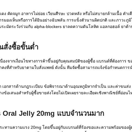
แดง คัดจมูก อาหารไม่ย่อย เวียนศีรษะ ปวดหลัง หรือไม่สบายกล้ามเนื้อ คำเ
มองเห็นหรือการได้ยินอย่างฉับพลัน การแข็งตัวนานผิดปกติ และภาวะภูมิไวเก
้ความระมัดระวังร่วมกับ alpha-blockers ยาลดความดันโลหิต แอลกอฮอล์ ยาต้
งซื้อขั้นต่ำ
งจากเงื่อนไขทางการค้าขึ้นอยู่กับคุณสมบัติของผู้ซื้อ แบรนด์ที่ต้องการ
งที่สำหรับยาตามใบสั่งแพทย์ ดังนั้น ทีมจัดซื้อสามารถแจ้งข้อกำหนดการนำ
เอกสารด้านกฎระเบียบ ข้อพิจารณาด้านอุณหภูมิหากจำเป็น และค่าขนส่ง MOQ
างข้อเสนอสำหรับผู้ซื้อขายส่งโดยไม่เปิดเผยรายละเอียดเชิงพาณิชย์ที่อ่อ
is Oral Jelly 20mg แบบจำนวนมาก
ประทานความแรง 20mg โดยขึ้นอยู่กับแบรนด์ที่ร้องขอและความพร้อมของผู้ผล