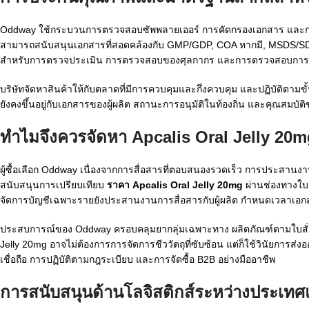
Oddway ใช้กระบวนการตรวจสอบซัพพลายเออร์ การคัดกรองเอกสาร และการ
สามารถสนับสนุนเอกสารที่สอดคล้องกับ GMP/GDP, COA หากมี, MSDS/SDS เมื่
สำหรับการตรวจประเมิน การตรวจสอบของศุลกากร และการตรวจสอบการป
บริษัทจัดหาสินค้าให้กับตลาดที่มีการควบคุมและกึ่งควบคุม และปฏิบัติต
ยังคงขึ้นอยู่กับเอกสารของผู้ผลิต สถานะการอนุมัติในท้องถิ่น และคุณสมบัต
ทำไมจึงควรจัดหา Apcalis Oral Jelly 20
ผู้ซื้อเลือก Oddway เนื่องจากการสื่อสารที่ตอบสนองรวดเร็ว การประสาน
สนับสนุนการเปรียบเทียบ
ราคา Apcalis Oral Jelly 20mg
ผ่านช่องทางใบเ
จัดการบัญชีเฉพาะรายยังประสานงานการสื่อสารกับผู้ผลิต กำหนดเวลาเอ
ประสบการณ์ของ Oddway ครอบคลุมยากลุ่มเฉพาะทาง ผลิตภัณฑ์ตามใบสั่งแพท
Jelly 20mg อาจไม่ต้องการการจัดการชีววัตถุที่ซับซ้อน แต่ก็ใช้วินัยการส่งอ
เชื่อถือ การปฏิบัติตามกฎระเบียบ และการจัดซื้อ B2B อย่างมืออาชีพ
การสนับสนุนด้านโลจิสติกส์ระหว่างประเทศ