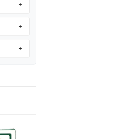
+
+
+