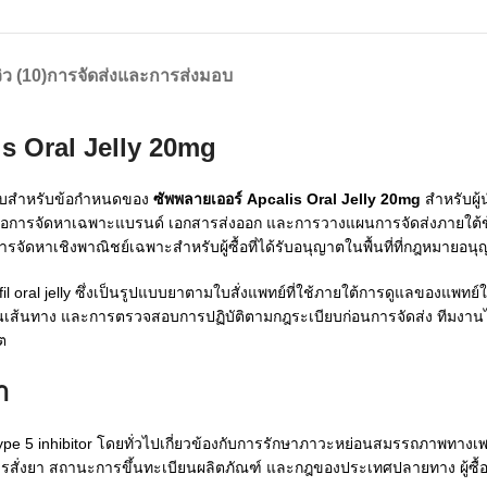
วิว (10)
การจัดส่งและการส่งมอบ
s Oral Jelly 20mg
บียบสำหรับข้อกำหนดของ
ซัพพลายเออร์ Apcalis Oral Jelly 20mg
สำหรับผู้น
มารถขอการจัดหาเฉพาะแบรนด์ เอกสารส่งออก และการวางแผนการจัดส่งภายใต้ข
จัดหาเชิงพาณิชย์เฉพาะสำหรับผู้ซื้อที่ได้รับอนุญาตในพื้นที่ที่กฎหมายอนุญ
afil oral jelly ซึ่งเป็นรูปแบบยาตามใบสั่งแพทย์ที่ใช้ภายใต้การดูแลของแพทย์
ผนเส้นทาง และการตรวจสอบการปฏิบัติตามกฎระเบียบก่อนการจัดส่ง ทีมงานไ
ต
า
se type 5 inhibitor โดยทั่วไปเกี่ยวข้องกับการรักษาภาวะหย่อนสมรรถภาพทางเพ
นการสั่งยา สถานะการขึ้นทะเบียนผลิตภัณฑ์ และกฎของประเทศปลายทาง ผู้ซ