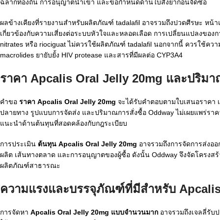
ฉลากท้องถิ่น การอนุญาตนำเข้า และข้อกำหนดด้านใบสั่งยาก่อนจัดซื้อ
ผลข้างเคียงที่รายงานสำหรับผลิตภัณฑ์ tadalafil อาจรวมถึงปวดศีรษะ หน้า
เกี่ยวข้องกับความเสี่ยงต่อระบบหัวใจและหลอดเลือด การเปลี่ยนแปลงของการ
nitrates หรือ riociguat ไม่ควรใช้ผลิตภัณฑ์ tadalafil นอกจากนี้ ควรใช
macrolides ยายับยั้ง HIV protease และสารที่มีผลต่อ CYP3A4
ราคา Apcalis Oral Jelly 20mg และปริมาณสั่
คำขอ
ราคา Apcalis Oral Jelly 20mg
จะได้รับคำตอบตามใบเสนอราคา เนื่อ
ปลายทาง รูปแบบการจัดส่ง และปริมาณการสั่งซื้อ Oddway ไม่เผยแพร่ราคาค
แนะนำด้านต้นทุนที่สอดคล้องกับกฎระเบียบ
การประเมิน
ต้นทุน Apcalis Oral Jelly 20mg
อาจรวมถึงการจัดการส่งออก 
ผลิต เส้นทางตลาด และการอนุญาตของผู้ซื้อ ดังนั้น Oddway จึงจัดโครงสร้
ผลิตภัณฑ์สาธารณะ
ความแรงและบรรจุภัณฑ์ที่มีสำหรับ Apcal
การจัดหา
Apcalis Oral Jelly 20mg แบบจำนวนมาก
อาจรวมถึงเจลลี่รับ