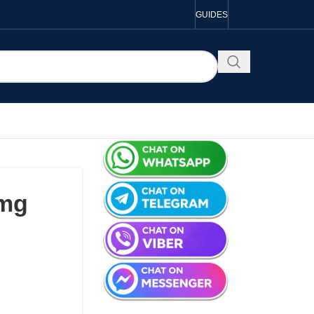
GUIDES
0mg