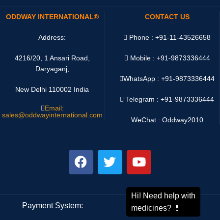
ODDWAY INTERNATIONAL®
CONTACT US
Address:
Phone : +91-11-43526658
4216/20, 1 Ansari Road,
Mobile : +91-9873336444
Daryaganj,
WhatsApp :
+91-9873336444
New Delhi 110002 India
Telegram : +91-9873336444
Email:
sales@oddwayinternational.com
WeChat : Oddway2010
Payment System:
Shipping System: