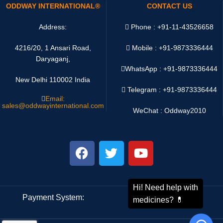
ODDWAY INTERNATIONAL®
CONTACT US
Address:
Phone : +91-11-43526658
4216/20, 1 Ansari Road,
Mobile : +91-9873336444
Daryaganj,
WhatsApp :
+91-9873336444
New Delhi 110002 India
Telegram : +91-9873336444
Email:
sales@oddwayinternational.com
WeChat : Oddway2010
Payment System:
Shipping System: