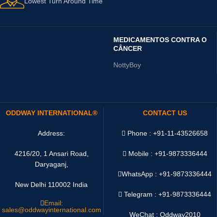
Lowest Turn Around Time
MEDICAMENTOS CONTRA O
CÂNCER
NottyBoy
ODDWAY INTERNATIONAL®
CONTACT US
Address:
Phone : +91-11-43526658
4216/20, 1 Ansari Road,
Mobile : +91-9873336444
Daryaganj,
WhatsApp :
+91-9873336444
New Delhi 110002 India
Telegram : +91-9873336444
Email:
sales@oddwayinternational.com
WeChat : Oddway2010