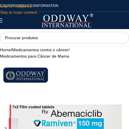
Skip to navigation
COUNTRY
SERVICES
INFORMATION
Skip to main content
Home
/
Medicamentos contra o câncer
/
Medicamentos para Câncer de Mama