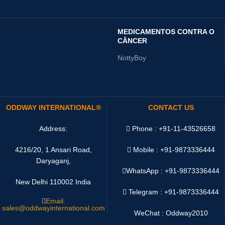
MEDICAMENTOS CONTRA O
CÂNCER
NottyBoy
ODDWAY INTERNATIONAL®
CONTACT US
Address:
Phone : +91-11-43526658
4216/20, 1 Ansari Road,
Mobile : +91-9873336444
Daryaganj,
WhatsApp :
+91-9873336444
New Delhi 110002 India
Telegram : +91-9873336444
Email:
sales@oddwayinternational.com
WeChat : Oddway2010