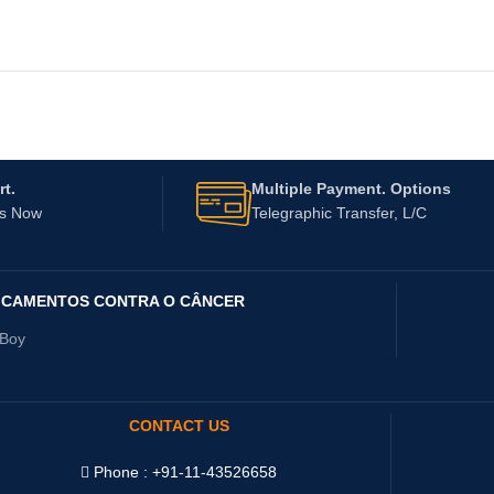
t.
Multiple Payment. Options
Us Now
Telegraphic Transfer, L/C
ICAMENTOS CONTRA O CÂNCER
yBoy
CONTACT US
Phone : +91-11-43526658