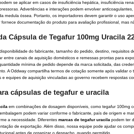
dem se aplicar em casos de insuficiência hepática, insuficiência renal
pressoras. Advertências e interações podem envolver anticoagulantes,
 da medula óssea. Portanto, os importadores devem garantir o uso ap
y fornece documentação do produto para avaliação profissional, mas n
da Cápsula de Tegafur 100mg Uracila 
isponibilidade do fabricante, tamanho do pedido, destino, requisitos
r entre canais de aquisição domésticos e remessas prontas para expo
 quantidade mínima de pedido depende da marca solicitada, das creden
ento. A Oddway compartilha termos de cotação somente após validar o 
res e equipes de aquisição vinculadas ao governo recebem respostas co
a cápsulas de tegafur e uracila
cila
em combinações de dosagem disponíveis, como tegafur 100mg c
e embalagem podem variar conforme o fabricante, país de origem e mar
rme a necessidade. Diferentes
marcas de tegafur uracila
podem ter d
entação de exportação. Além disso, nossa equipe pode ajudar os compr
itucional antes de organizar o despacho, quando permitido.