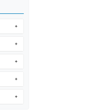
+
+
+
+
+