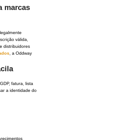
a marcas
legalmente
crição válida,
 distribuidores
zados
, a Oddway
cila
P, fatura, lista
ar a identidade do
arecimentos