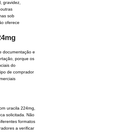
, gravidez,
 outras
enas sob
ão oferece
224mg
 de documentação e
rtação, porque os
ciais do
tipo de comprador
merciais
om uracila 224mg,
ca solicitada. Não
iferentes formatos
adores a verificar