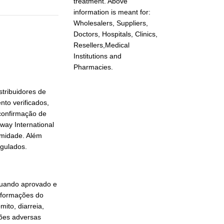
treatment. Above
information is meant for:
Wholesalers, Suppliers,
Doctors, Hospitals, Clinics,
Resellers,Medical
Institutions and
Pharmacies.
stribuidores de
to verificados,
confirmação de
way International
rmidade. Além
egulados.
 quando aprovado e
nformações do
mito, diarreia,
ções adversas