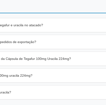
egafur e uracila no atacado?
 pedidos de exportação?
 da Cápsula de Tegafur 100mg Uracila 224mg?
100mg uracila 224mg?
uracila?