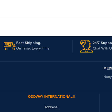
Fast Shipping.
24/7 Suppor
On Time, Every Time
Chat With 
MED
Nott
ODDWAY INTERNATIONAL®
Address: