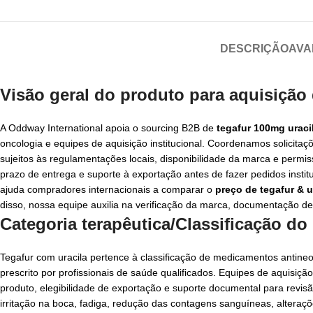
DESCRIÇÃO
AVA
Visão geral do produto para aquisição
A Oddway International apoia o sourcing B2B de
tegafur 100mg urac
oncologia e equipes de aquisição institucional. Coordenamos solicita
sujeitos às regulamentações locais, disponibilidade da marca e perm
prazo de entrega e suporte à exportação antes de fazer pedidos insti
ajuda compradores internacionais a comparar o
preço de tegafur & u
disso, nossa equipe auxilia na verificação da marca, documentação de
Categoria terapêutica/Classificação d
Tegafur com uracila pertence à classificação de medicamentos antineo
prescrito por profissionais de saúde qualificados. Equipes de aquisiç
produto, elegibilidade de exportação e suporte documental para revisão 
irritação na boca, fadiga, redução das contagens sanguíneas, alteraç