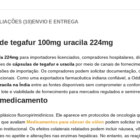
LIAÇÕES (10)
ENVIO E ENTREGA
 de tegafur 100mg uracila 224mg
ila 224mg
para importadores licenciados, compradores hospitalares, di
ções de
cápsulas de tegafur e uracila
por meio de canais de fornecimen
issões de importação. Os compradores podem solicitar documentação, 
tucionais. Como uma exportadora farmacêutica indiana confiável, a Odd
racila na Índia
entre as fontes disponíveis sem comprometer a confo
 lote e viabilidade de fornecimento para mercados regulados e semirr
o medicamento
plásicos fluoropirimidínicos. Ele aparece em protocolos de oncologia
ão que avaliam
Medicamentos para câncer de cólon
podem solicitar i
institucional. Os efeitos colaterais relatados podem incluir náusea, vô
ões no apetite e alterações nas enzimas hepáticas. No entanto, as rea