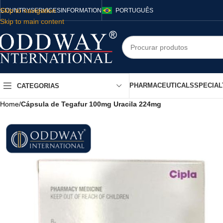
Skip to navigation
COUNTRY
SERVICES
INFORMATION
PORTUGUÊS
Skip to main content
PHARMACEUTICALS
SPECIAL
CATEGORIAS
Home
/
Cápsula de Tegafur 100mg Uracila 224mg