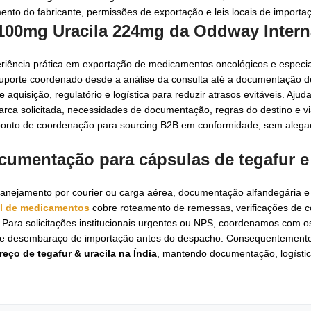
ento do fabricante, permissões de exportação e leis locais de importa
 100mg Uracila 224mg da Oddway Intern
iência prática em exportação de medicamentos oncológicos e especia
porte coordenado desde a análise da consulta até a documentação d
quisição, regulatório e logística para reduzir atrasos evitáveis. Aju
ca solicitada, necessidades de documentação, regras do destino e v
 ponto de coordenação para sourcing B2B em conformidade, sem alega
ocumentação para cápsulas de tegafur e 
anejamento por courier ou carga aérea, documentação alfandegária 
al de medicamentos
cobre roteamento de remessas, verificações de 
. Para solicitações institucionais urgentes ou NPS, coordenamos com 
tos de desembaraço de importação antes do despacho. Consequentemen
reço de tegafur & uracila na Índia
, mantendo documentação, logístic