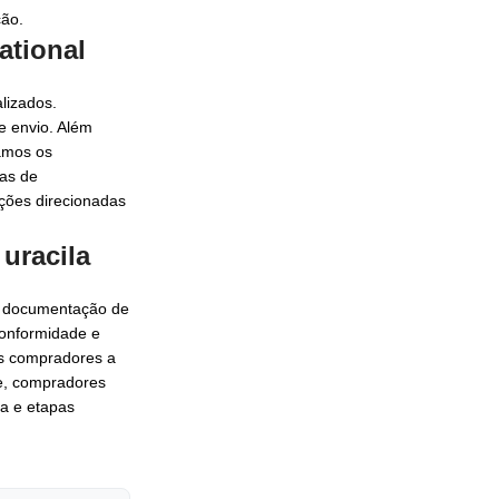
ção.
ational
lizados.
e envio. Além
damos os
ias de
ções direcionadas
uracila
e documentação de
conformidade e
os compradores a
te, compradores
a e etapas