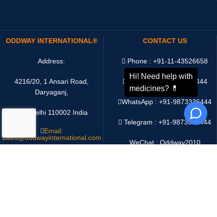
ODDWAY INTERNATIONAL®
CONTACT US
Address:
Phone : +91-11-43526658
4216/20, 1 Ansari Road,
Mobile : +91-9873336444
Daryaganj,
WhatsApp :
+91-9873336444
New Delhi 110002 India
Telegram : +91-9873336444
Email:
sales@oddwayinternational.com
WeChat : Oddway2010