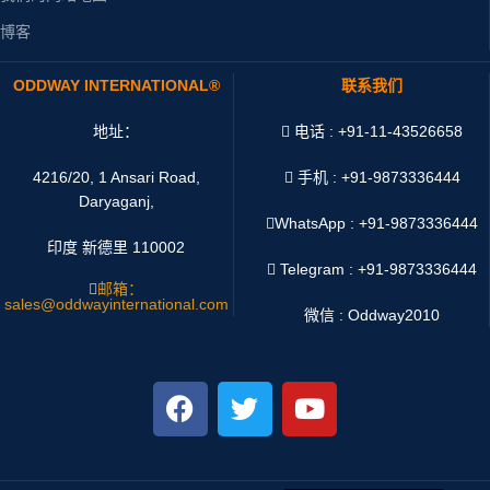
博客
ODDWAY INTERNATIONAL®
联系我们
地址：
电话 : +91-11-43526658
4216/20, 1 Ansari Road,
手机 : +91-9873336444
Daryaganj,
WhatsApp :
+91-9873336444
印度 新德里 110002
Telegram : +91-9873336444
邮箱：
sales@oddwayinternational.com
微信 : Oddway2010