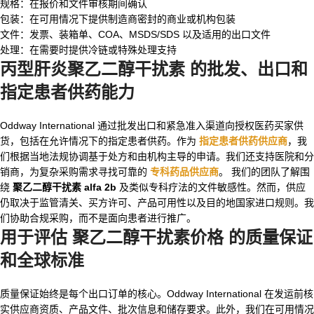
规格：在报价和文件审核期间确认
包装：在可用情况下提供制造商密封的商业或机构包装
文件：发票、装箱单、COA、MSDS/SDS 以及适用的出口文件
处理：在需要时提供冷链或特殊处理支持
丙型肝炎聚乙二醇干扰素
的批发、出口和
指定患者供药能力
Oddway International 通过批发出口和紧急准入渠道向授权医药买家供
货，包括在允许情况下的指定患者供药。作为
指定患者供药供应商
，我
们根据当地法规协调基于处方和由机构主导的申请。我们还支持医院和分
销商，为复杂采购需求寻找可靠的
专科药品供应商
。 我们的团队了解围
绕
聚乙二醇干扰素 alfa 2b
及类似专科疗法的文件敏感性。然而，供应
仍取决于监管清关、买方许可、产品可用性以及目的地国家进口规则。我
们协助合规采购，而不是面向患者进行推广。
用于评估
聚乙二醇干扰素价格
的质量保证
和全球标准
质量保证始终是每个出口订单的核心。Oddway International 在发运前核
实供应商资质、产品文件、批次信息和储存要求。此外，我们在可用情况