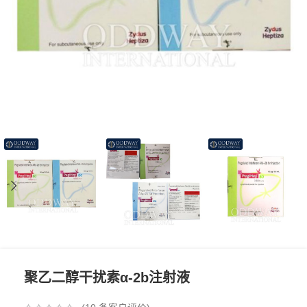
聚乙二醇干扰素α-2b注射液