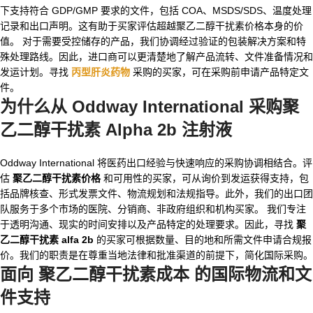
下支持符合 GDP/GMP 要求的文件，包括 COA、MSDS/SDS、温度处理
记录和出口声明。这有助于买家评估超越聚乙二醇干扰素价格本身的价
值。 对于需要受控储存的产品，我们协调经过验证的包装解决方案和特
殊处理路线。因此，进口商可以更清楚地了解产品流转、文件准备情况和
发运计划。寻找
丙型肝炎药物
采购的买家，可在采购前申请产品特定文
件。
为什么从 Oddway International 采购聚
乙二醇干扰素 Alpha 2b 注射液
Oddway International 将医药出口经验与快速响应的采购协调相结合。评
估
聚乙二醇干扰素价格
和可用性的买家，可从询价到发运获得支持，包
括品牌核查、形式发票文件、物流规划和法规指导。此外，我们的出口团
队服务于多个市场的医院、分销商、非政府组织和机构买家。 我们专注
于透明沟通、现实的时间安排以及产品特定的处理要求。因此，寻找
聚
乙二醇干扰素 alfa 2b
的买家可根据数量、目的地和所需文件申请合规报
价。我们的职责是在尊重当地法律和批准渠道的前提下，简化国际采购。
面向
聚乙二醇干扰素成本
的国际物流和文
件支持