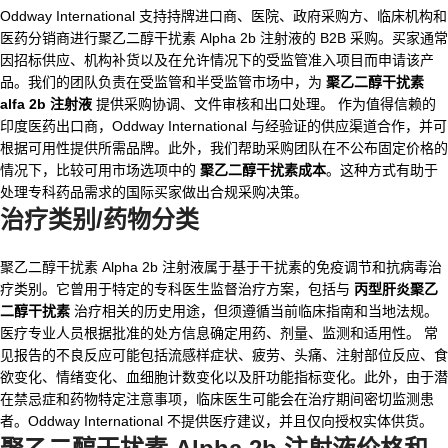
Oddway International 支持持牌进口商、医院、政府采购方、临床机构和
医药分销商进行聚乙二醇干扰素 Alpha 2b 注射液的 B2B 采购。买家通常
因招标供应、机构补货以及在允许情况下的受监管准入项目而申请该产
品。我们的团队负责在受监管和半受监管市场中，为
聚乙二醇干扰素
alfa 2b 注射液
提供采购协调、文件审核和出口处理。 作为值得信赖的
印度医药出口商，Oddway International 与经验证的供应渠道合作，并可
根据可用性提供所需品牌。此外，我们帮助采购团队在不公布固定价格的
情况下，比较可用市场选项中的
聚乙二醇干扰素成本
。这种方式有助于
处理专科药品需求的国际买家做出合规采购决策。
治疗类别/药物分类
聚乙二醇干扰素 Alpha 2b 注射液属于基于干扰素的免疫调节和抗病毒治
疗类别。它曾用于特定的专科医生监督治疗方案，包括与
丙型肝炎聚乙
二醇干扰素
治疗相关的历史用途，但须遵循当前临床指南和当地法规。
医疗专业人员根据批准的处方信息确定用药、剂量、监测和适用性。 常
见报告的不良反应可能包括流感样症状、疲劳、头痛、注射部位反应、食
欲变化、情绪变化、血细胞计数变化以及肝功能指标变化。此外，由于潜
在禁忌症和药物特定注意事项，临床医生可能会在治疗期间密切监测患
者。Oddway International 不提供医疗建议，并且仅向授权实体供货。