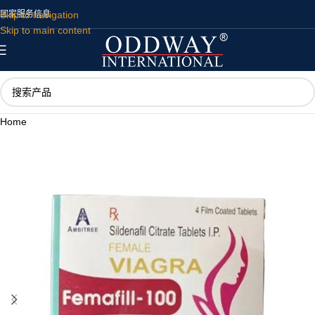
Skip to navigation
国家
服务
信息
Skip to main content
Home