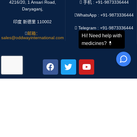
4216/20, 1 Ansari Road,
手机 : +91-9873336444
Daryaganj,
WhatsApp :
+91-9873336444
印度 新德里 110002
Telegram : +91-9873336444
邮箱：
sales@oddwayinternational.com
微信 : Oddway2010
支付系统：
运输系统：
Copyright
2025 Oddway International
We use cookies to improve your experience on our website.
By browsing this website, you agree to our use of cookies.