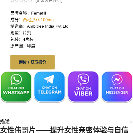
(
5
条客户评价)
品牌名称：Femafill
成分：
西地那非 100mg
制造商：Ambitree India Pvt Ltd
剂型：片剂
包装：4片装
原产国：印度
询价 / 获取报价
描述
女性伟哥片——提升女性亲密体验与自信