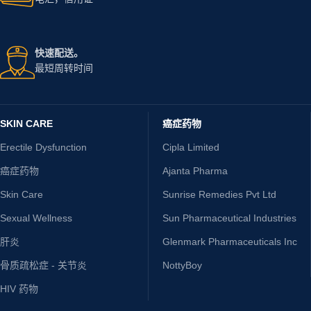
快速配送。
最短周转时间
SKIN CARE
癌症药物
Erectile Dysfunction
Cipla Limited
癌症药物
Ajanta Pharma
Skin Care
Sunrise Remedies Pvt Ltd
Sexual Wellness
Sun Pharmaceutical Industries
肝炎
Glenmark Pharmaceuticals Inc
骨质疏松症 - 关节炎
NottyBoy
HIV 药物