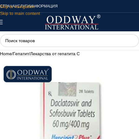
Skip to navigation
СТРАНА
УСЛУГИ
ИНФОРМАЦИЯ
Skip to main content
Home
/
Гепатит
/
Лекарства от гепатита C