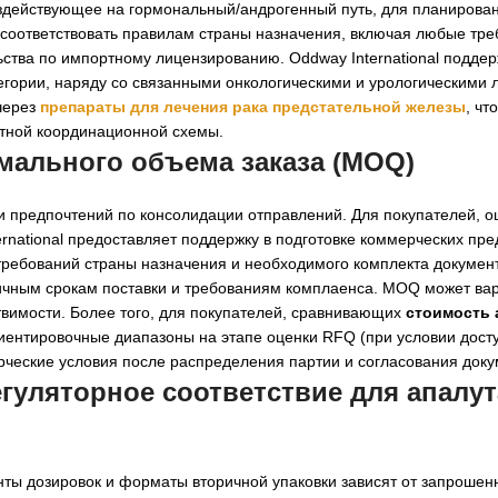
оздействующее на гормональный/андрогенный путь, для планиров
 соответствовать правилам страны назначения, включая любые тре
ства по импортному лицензированию. Oddway International подде
егории, наряду со связанными онкологическими и урологическими
через
препараты для лечения рака предстательной железы
, чт
ртной координационной схемы.
мального объема заказа (MOQ)
 и предпочтений по консолидации отправлений. Для покупателей,
rnational предоставляет поддержку в подготовке коммерческих пр
 требований страны назначения и необходимого комплекта докумен
ичным срокам поставки и требованиям комплаенса. MOQ может вар
твимости. Более того, для покупателей, сравнивающих
стоимость 
иентировочные диапазоны на этапе оценки RFQ (при условии дост
рческие условия после распределения партии и согласования доку
егуляторное соответствие для
апалут
анты дозировок и форматы вторичной упаковки зависят от запрошен