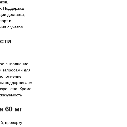
нков,
о. Поддержка
ции доставки,
порт и
ния с учетом
сти
ное выполнение
и запросами для
 пополнение
 мы поддерживаем
разрешено. Кроме
сказуемость
а 60 мг
й, проверку