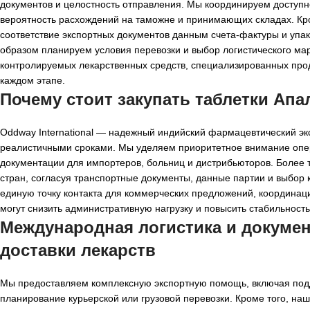
документов и целостность отправления. Мы координируем доступно
вероятность расхождений на таможне и принимающих складах. Кро
соответствие экспортных документов данным счета-фактуры и упа
образом планируем условия перевозки и выбор логистического м
контролируемых лекарственных средств, специализированных про
каждом этапе.
Почему стоит закупать таблетки Апал
Oddway International — надежный индийский фармацевтический эк
реалистичными сроками. Мы уделяем приоритетное внимание опер
документации для импортеров, больниц и дистрибьюторов. Более 
стран, согласуя транспортные документы, данные партии и выбор
единую точку контакта для коммерческих предложений, координац
могут снизить административную нагрузку и повысить стабильность
Международная логистика и докуме
доставки лекарств
Мы предоставляем комплексную экспортную помощь, включая подд
планирование курьерской или грузовой перевозки. Кроме того, на