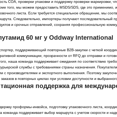
сть COA, проверки упаковки и поддержку проверки маркировки, чт
ме того, мы можем предоставить MSDS/SDS, где это применимо, и
ковочного листа. Если требуется специальное обращение, мы соо
аршрута. Следовательно, импортеры получают последовательный п
дуктов и срочных отправлений, сохраняя профессиональную комм
утамид 60 мг у Oddway International
спортер, поддерживающий повторные B2B-закупки с четкой коорди
ативной коммуникации, прозрачности от RFQ до отправки и готов
того, наша команда поддерживает ожидания по соответствию треб
 курьерской службы с требованиями страны назначения. Покупател
ии с производителями и экспортного выполнения. Поэтому закупо
 заказов в повторных циклах при условии доступности и выбранног
нтационная поддержка для
междунар
ержку проформы-инвойса, подготовку упаковочного листа, коорд
ша команда поддерживает выбор маршрута с учетом скорости и над