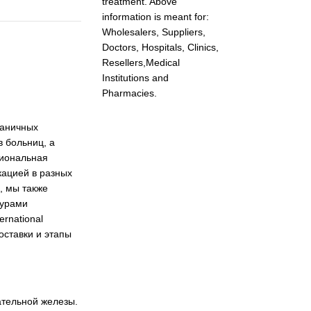
treatment. Above
information is meant for:
Wholesalers, Suppliers,
Doctors, Hospitals, Clinics,
Resellers,Medical
Institutions and
Pharmacies.
раничных
 больниц, а
сиональная
кацией в разных
, мы также
дурами
rnational
оставки и этапы
ательной железы.