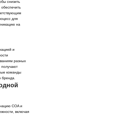
обы снизить
 обеспечить
тветствующим
роцесс для
уникацию на
нацией и
ности
ованиям разных
и получают
чные команды
о бренда.
одной
инацию COA и
ежности, включая