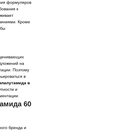
ания формуляров
бования к
рживает
 линиями. Кроме
обы
 оценивающих
едложений на
тации. Поэтому
ьироваться в
апалутамида в
упности и
ментации.
амида 60
ного бренда и