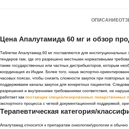
ОПИСАНИЕ
ОТЗ
Цена Апалутамида 60 мг и обзор про
Таблетки Апалутамид 60 мг поставляются для институциональных 
тендеров там, где это разрешено местными нормативными требован
также государственных или частных дистрибьюторов, которым нео
координация из Индии. Более того, наша экспортно-ориентирован
часовых поясах, чтобы снизить сложности закупок при повторных 
поддерживаем каналы закупок для конкретных пациентов. Следова
разрешения и внутренними требованиями соответствия, не наруша
работает как
поставщик специализированных лекарственных 
экспортного процесса с четкой документационной поддержкой, ор
Терапевтическая категория/классиф
Апалутамид относится к препаратам онкологии/урологии и обычно