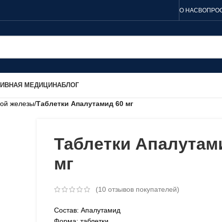
О НАС
ВОПРОС
ТИВНАЯ МЕДИЦИНА
БЛОГ
ной железы
/
Таблетки Апалутамид 60 мг
Таблетки Апалутам
мг
(
10
отзывов покупателей)
Состав: Апалутамид
Форма: таблетки