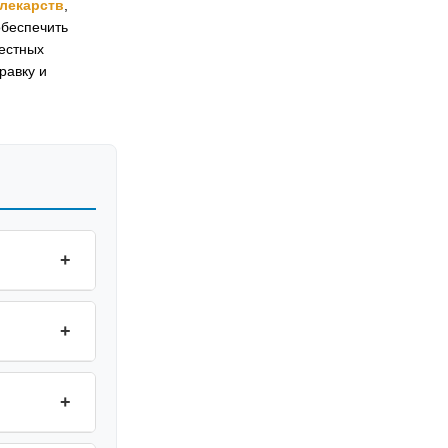
лекарств
,
обеспечить
естных
равку и
+
+
+