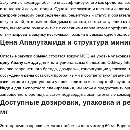
Закупочные команды обычно классифицируют его как средство, в
и тендерной документации. Однако все закупки и поставки должны
контролируемому распределению, рецептурный статус и обязатель
покупателей, которым необходимы поставки, соответствующие кат
того, вы можете ознакомиться с соседними вариантами портфеля 
оптимизировать закупку нескольких позиций в рамках одной экспо
Цена Апалутамида и структура мини
Оптовые закупки обычно строятся вокруг MOQ на уровне упаковки
цену Апалутамида
для институциональных бюджетов, Oddway Inte
основе запрошенного бренда, дозировки, конфигурации упаковки,
обсуждения цены остаются прозрачными и соответствуют реалист
зависимости от доступности у производителя и экспортной осущес
Индии
для экспортного планирования, мы можем предоставить ор
запрошенного бренда), а затем подтвердить окончательные комме
Доступные дозировки, упаковка и р
мг
Этот продукт запрашивается как таблетки апалутамид 60 мг. Вари