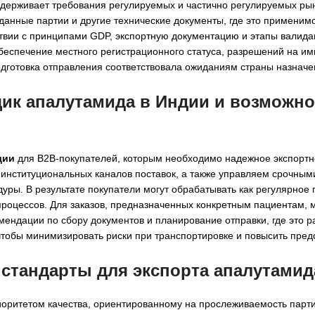
поддерживает требования регулируемых и частично регулируемых ры
данные партии и другие технические документы, где это применим
ствии с принципами GDP, экспортную документацию и этапы валида
обеспечение местного регистрационного статуса, разрешений на им
одготовка отправления соответствовала ожиданиям страны назначе
ик апалутамида в Индии
и возможно
дии
для B2B-покупателей, которым необходимо надежное экспорт
 институциональных каналов поставок, а также управляем срочным
уры. В результате покупатели могут обрабатывать как регулярное
 процессов. Для заказов, предназначенных конкретным пациентам,
омендации по сбору документов и планирование отправки, где это 
 чтобы минимизировать риски при транспортировке и повысить пред
 стандарты для экспорта
апалутамид
риоритетом качества, ориентированному на прослеживаемость парти