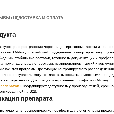
ЫВЫ (10)
ДОСТАВКА И ОПЛАТА
дукта
закупок, распространения через лицензированные аптеки и трансг
иями. Oddway International поддерживает импортеров, закупщиков
бходимы стабильные поставки, готовность документации и профес
ная команда управляет сроками, планированием партий и коммуни
заказах. Для программ, требующих контролируемого распределения
тельно, покупатели могут согласовать поставки с местными проце
я непрерывность. Для специализированных портфелей Oddway Inte
препаратов
и координирует доступность у производителей, сроки п
иентированной на B2B.
икация препарата
 включается в терапевтические портфели для лечения рака предст