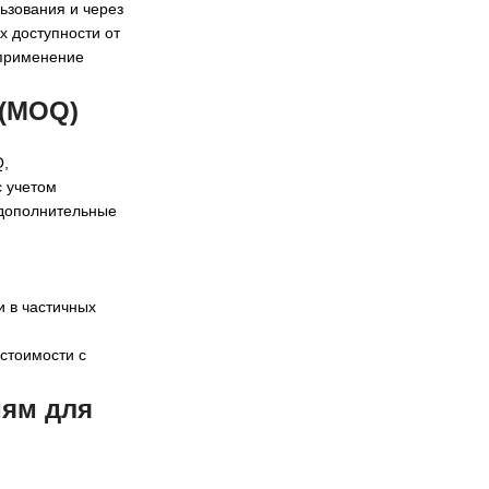
ьзования и через
х доступности от
 применение
 (MOQ)
Q,
с учетом
 дополнительные
и в частичных
стоимости с
иям для