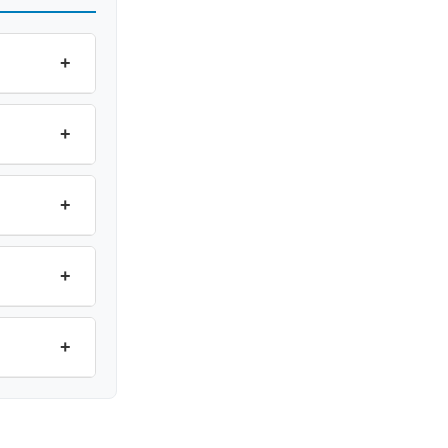
+
+
+
+
+