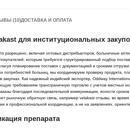
ЫВЫ (10)
ДОСТАВКА И ОПЛАТА
lakast для институциональных закуп
 это разрешено, включая оптовых дистрибьюторов, больничные апте
покупателей, которым требуется структурированный подбор постав
ласуя планирование поставок с документацией и сроками отгрузки.
ых потребностей больниц, мы координируем проверку продукта, п
в закупках. Как надежный индийский экспортер, Oddway Internationa
ующую требованиям трансграничную торговлю с учетом местных но
аказы благодаря последовательной коммуникации, ясности сроков
ют рыночную обратную связь, например velakast отзывы, во время
ии и профессиональной координации, а не на заявлениях, ориент
икация препарата