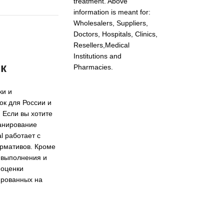
treatment. Above
information is meant for:
Wholesalers, Suppliers,
Doctors, Hospitals, Clinics,
Resellers,Medical
Institutions and
ок
Pharmacies.
ки и
ок для России и
 Если вы хотите
ланирование
l работает с
рмативов. Кроме
 выполнения и
 оценки
ированных на