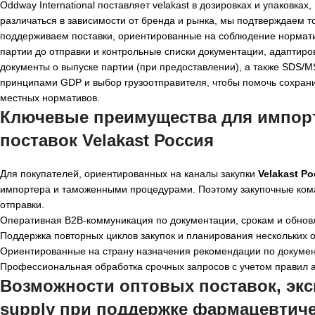
Oddway International поставляет velakast в дозировках и упаковка
различаться в зависимости от бренда и рынка, мы подтверждаем т
поддерживаем поставки, ориентированные на соблюдение нормати
партии до отправки и контрольные списки документации, адаптиро
документы о выпуске партии (при предоставлении), а также SDS/M
принципами GDP и выбор грузоотправителя, чтобы помочь сохрани
местных нормативов.
Ключевые преимущества для импорт
поставок Velakast Россия
Для покупателей, ориентированных на каналы закупки
Velakast Р
импортера и таможенными процедурами. Поэтому закупочные кома
отправки.
Оперативная B2B-коммуникация по документации, срокам и обнов
Поддержка повторных циклов закупок и планирования нескольких о
Ориентированные на страну назначения рекомендации по докуме
Профессиональная обработка срочных запросов с учетом правил 
Возможности оптовых поставок, эксп
supply при поддержке фармацевтиче