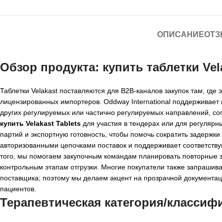
ОПИСАНИЕ
ОТЗ
Обзор продукта: купить таблетки Ve
Таблетки Velakast поставляются для B2B-каналов закупок там, где
лицензированных импортеров. Oddway International поддерживает 
других регулируемых или частично регулируемых направлений, сог
купить Velakast Tablets
для участия в тендерах или для регулярн
партий и экспортную готовность, чтобы помочь сократить задержки 
авторизованными цепочками поставок и поддерживает соответств
того, мы помогаем закупочным командам планировать повторные з
контрольным этапам отгрузки. Многие покупатели также запрашива
поставщика; поэтому мы делаем акцент на прозрачной документац
пациентов.
Терапевтическая категория/классиф