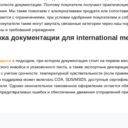
олноте документации. Поэтому покупатели получают практическую
ления. Мы также помогаем с альтернативами продукта или сопост
ивается с ограничениями, при условии одобрения покупателем и с
окупатели также могут закупать связанные категории через наш п
аны и требований учреждения.
а документации для international me
арств
с подходом, при котором документация стоит на первом ме
ого инвойса и упаковочного листа, а также экспортные деклараци
с учетом срочности, температурной чувствительности (если приме
я поддержка может включать COA, SDS/MSDS, доступные сертифик
еля. Однако окончательное таможенное оформление остается об
 предотвратимых ошибок и обеспечении движения отправлений пр