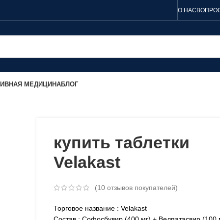
О НАС
ВОПРОС
ТИВНАЯ МЕДИЦИНА
БЛОГ
купить таблетки
Velakast
(
10
отзывов покупателей)
Торговое название : Velakast
Состав : Софосбувир (400 мг) + Велпатасвир (100 