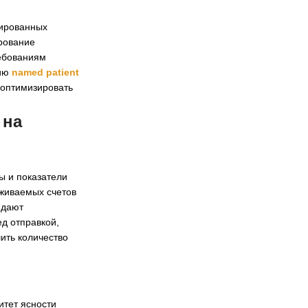
зированных
ирование
ребованиям
цию
named patient
 оптимизировать
 на
ы и показатели
еживаемых счетов
юдают
д отправкой,
ить количество
итет ясности