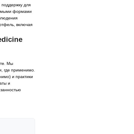
 поддержку для
авимыми формами
облюдения
ортфель, включая
dicine
сте. Мы
и, где применимо.
нимо) и практики
аты и
язанностью
и