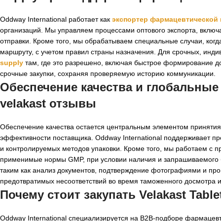
Oddway International работает как
экспортер фармацевтической
организаций. Мы управляем процессами оптового экспорта, включ
отправки. Кроме того, мы обрабатываем специальные случаи, ког
маршруту, с учетом правил страны назначения. Для срочных, ин
supply
там, где это разрешено, включая быстрое формирование до
срочные закупки, сохраняя проверяемую историю коммуникации.
Обеспечение качества и глобальные
velakast отзывы
Обеспечение качества остается центральным элементом принятия р
эффективности поставщика. Oddway International поддерживает п
и контролируемых методов упаковки. Кроме того, мы работаем с 
применимые нормы GMP, при условии наличия и запрашиваемого б
таким как анализ документов, подтверждение фотографиями и пров
предотвратимых несоответствий во время таможенного досмотра и
Почему стоит закупать Velakast Table
Oddway International специализируется на B2B-подборе фармацев