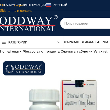
Skip to navigation
СТРАНА
УСЛУГИ
ИНФОРМАЦИЯ
РУССКИЙ
Skip to main content
ФАРМАЦЕВТИКА
АЛЬТЕРНА
КАТЕГОРИИ
Home
/
Гепатит
/
Лекарства от гепатита C
/
купить таблетки Velakast