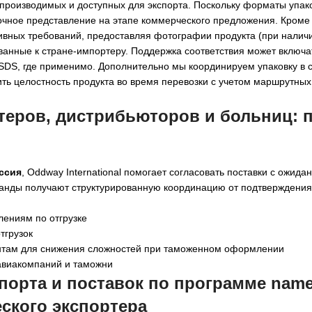
х, производимых и доступных для экспорта. Поскольку форматы упак
очное представление на этапе коммерческого предложения. Кроме 
вных требований, предоставляя фотографии продукта (при наличи
ванные к стране-импортеру. Поддержка соответствия может включа
SDS, где применимо. Дополнительно мы координируем упаковку в с
ть целостность продукта во время перевозки с учетом маршрутных
еров, дистрибьюторов и больниц: 
оссия
, Oddway International помогает согласовать поставки с ожид
нды получают структурированную координацию от подтверждения 
лениям по отгрузке
тгрузок
нтам для снижения сложностей при таможенном оформлении
авиакомпаний и таможни
орта и поставок по программе named
ского экспортера