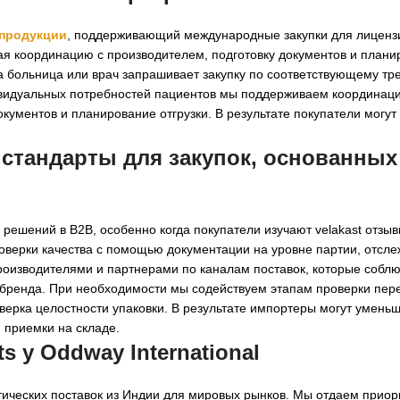
 продукции
, поддерживающий международные закупки для лицен
ая координацию с производителем, подготовку документов и план
да больница или врач запрашивает закупку по соответствующему т
дивидуальных потребностей пациентов мы поддерживаем координа
кументов и планирование отгрузки. В результате покупатели могут
 стандарты для закупок, основанных
ешений в B2B, особенно когда покупатели изучают velakast отзыв
роверки качества с помощью документации на уровне партии, отсл
производителями и партнерами по каналам поставок, которые собл
ренда. При необходимости мы содействуем этапам проверки пере
ерка целостности упаковки. В результате импортеры могут уменьш
 приемки на складе.
ts у Oddway International
тических поставок из Индии для мировых рынков. Мы отдаем приор