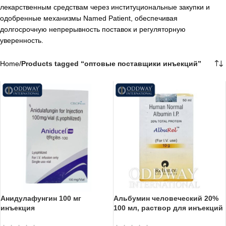
лекарственным средствам через институциональные закупки и
одобренные механизмы Named Patient, обеспечивая
долгосрочную непрерывность поставок и регуляторную
уверенность.
Home
/
Products tagged “оптовые поставщики инъекций”
Анидулафунгин 100 мг
Альбумин человеческий 20%
инъекция
100 мл, раствор для инъекций