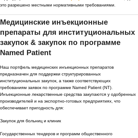
это разрешено местными нормативными требованиями.
Медицинские инъекционные
препараты для институциональных
закупок & закупок по программе
Named Patient
Наш портфель медицинских инъекционных препаратов
предназначен для поддержки структурированных
институциональных закупок, а также соответствующих
требованиям заявок по программе Named Patient (NT).
Инъекционные лекарственные средства закупаются у одобренных
производителей и на экспортно-готовых предприятиях, что
обеспечивает пригодность для:
Закупок для больниц и клиник
Государственных тендеров и программ общественного