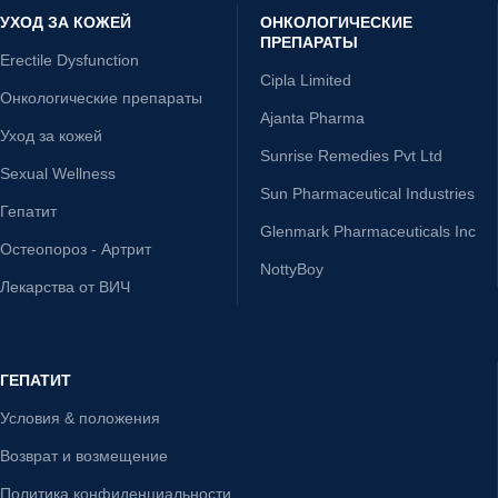
УХОД ЗА КОЖЕЙ
ОНКОЛОГИЧЕСКИЕ
ПРЕПАРАТЫ
Erectile Dysfunction
Cipla Limited
Онкологические препараты
Ajanta Pharma
Уход за кожей
Sunrise Remedies Pvt Ltd
Sexual Wellness
Sun Pharmaceutical Industries
Гепатит
Glenmark Pharmaceuticals Inc
Остеопороз - Артрит
NottyBoy
Лекарства от ВИЧ
ГЕПАТИТ
Условия & положения
Возврат и возмещение
Политика конфиденциальности