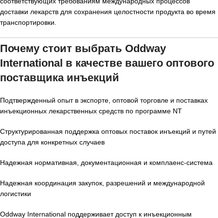
соответствующих требованиям международных процессов
доставки лекарств для сохранения целостности продукта во время
транспортировки.
Почему стоит выбрать Oddway
International в качестве вашего оптового
поставщика инъекций
Подтвержденный опыт в экспорте, оптовой торговле и поставках
инъекционных лекарственных средств по программе NT
Структурированная поддержка оптовых поставок инъекций и путей
доступа для конкретных случаев
Надежная нормативная, документационная и комплаенс-система
Надежная координация закупок, разрешений и международной
логистики
Oddway International поддерживает доступ к инъекционным