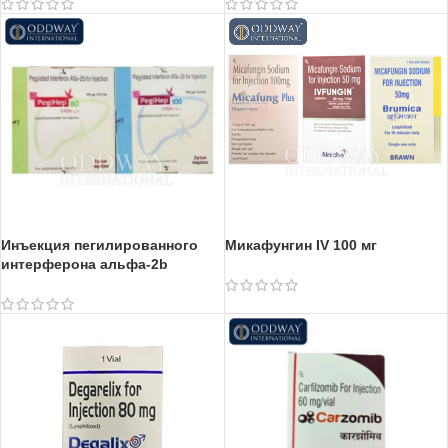
Инъекция пегилированного
Микафунгин IV 100 мг
интерферона альфа-2b