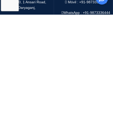
4216/20, 1 Ansari Road,
Móvil : +91-9873336444
Daryaganj,
WhatsApp :
+91-9873336444
New Delhi 110002 India
Telegram : +91-9873336444
Email:
sales@oddwayinternational.com
WeChat : Oddway2010
Sistema de pago:
Sistema de envío:
Copyright
2025 Oddway International
We use cookies to improve your experience on our website.
By browsing this website, you agree to our use of cookies.