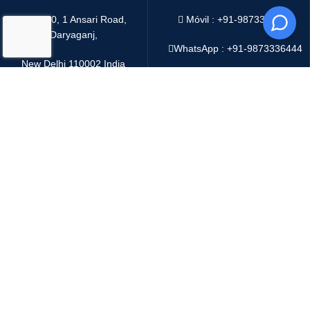
4216/20, 1 Ansari Road,
Móvil : +91-9873336444
Daryaganj,
WhatsApp :
+91-9873336444
New Delhi 110002 India
Telegram : +91-9873336444
Email:
sales@oddwayinternational.com
WeChat : Oddway2010
Sistema de pago:
Sistema de envío:
Copyright
2025 Oddway International
We use cookies to improve your experience on our website.