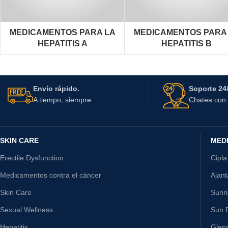
MEDICAMENTOS PARA LA
MEDICAMENTOS PARA
HEPATITIS A
HEPATITIS B
Envío rápido.
Soporte 24/
A tiempo, siempre
Chatea con 
SKIN CARE
MED
Erectile Dysfunction
Cipla
Medicamentos contra el cáncer
Ajan
Skin Care
Sunr
Sexual Wellness
Sun P
Hepatitis
Glen