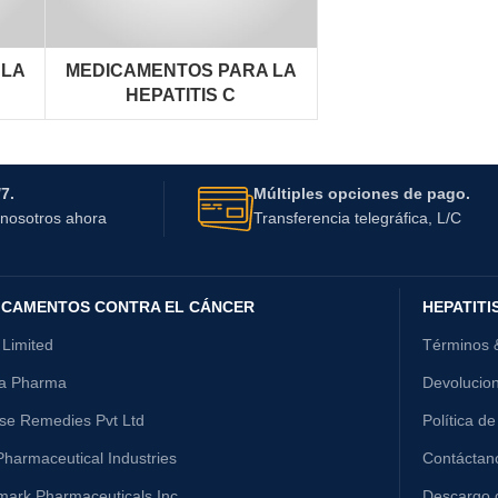
 LA
MEDICAMENTOS PARA LA
HEPATITIS C
7.
Múltiples opciones de pago.
nosotros ahora
Transferencia telegráfica, L/C
ICAMENTOS CONTRA EL CÁNCER
HEPATITI
 Limited
Términos 
ta Pharma
Devolucio
ise Remedies Pvt Ltd
Política de
harmaceutical Industries
Contáctan
mark Pharmaceuticals Inc
Descargo 