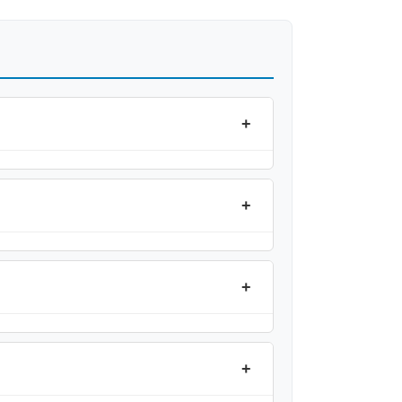
+
+
+
+