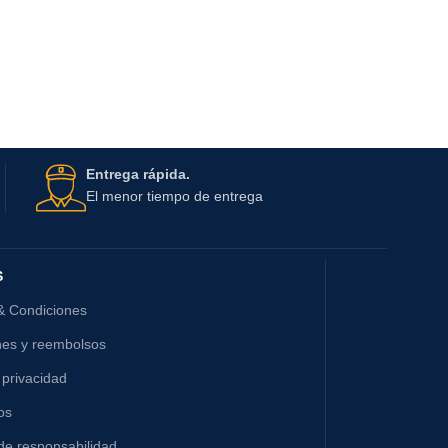
Entrega rápida.
El menor tiempo de entrega
S
& Condiciones
nes y reembolsos
 privacidad
os
de responsabilidad