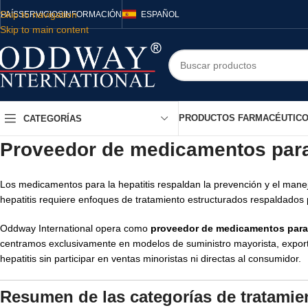
Skip to navigation
PAÍS
SERVICIOS
INFORMACIÓN
ESPAÑOL
Skip to main content
PRODUCTOS FARMACÉUTIC
CATEGORÍAS
Proveedor de medicamentos para 
Los medicamentos para la hepatitis respaldan la prevención y el manejo 
hepatitis requiere enfoques de tratamiento estructurados respaldados
Oddway International
opera como
proveedor de medicamentos para 
centramos exclusivamente en modelos de suministro mayorista, export
hepatitis sin participar en ventas minoristas ni directas al consumidor.
Resumen de las categorías de tratamien