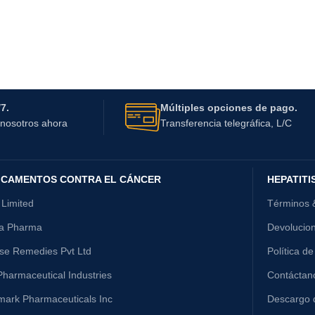
7.
Múltiples opciones de pago.
nosotros ahora
Transferencia telegráfica, L/C
ICAMENTOS CONTRA EL CÁNCER
HEPATITI
 Limited
Términos 
ta Pharma
Devolucio
ise Remedies Pvt Ltd
Política de
harmaceutical Industries
Contáctan
mark Pharmaceuticals Inc
Descargo 