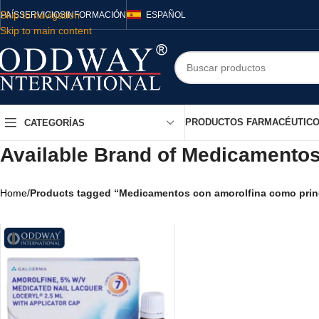
Skip to navigation
PAÍS
SERVICIOS
INFORMACIÓN
ESPAÑOL
Skip to main content
PRODUCTOS FARMACÉUTIC
CATEGORÍAS
Available Brand of Medicamentos
Home
/
Products tagged “Medicamentos con amorolfina como princ