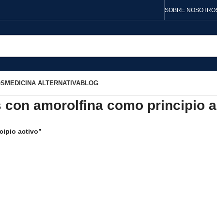
SOBRE NOSOTRO
OS
MEDICINA ALTERNATIVA
BLOG
 con amorolfina como principio a
ipio activo”