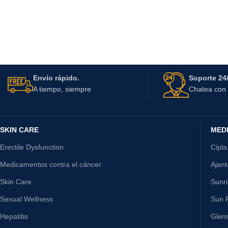
Envío rápido.
Soporte 24/
A tiempo, siempre
Chatea con 
SKIN CARE
MED
Erectile Dysfunction
Cipla
Medicamentos contra el cáncer
Ajan
Skin Care
Sunr
Sexual Wellness
Sun P
Hepatitis
Glen