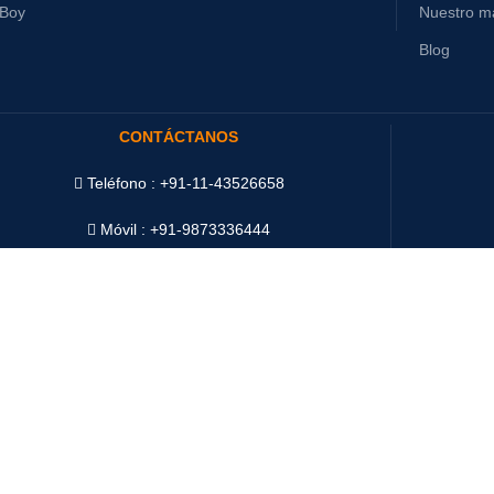
yBoy
Nuestro ma
Blog
CONTÁCTANOS
Teléfono : +91-11-43526658
Móvil : +91-9873336444
WhatsApp :
+91-9873336444
Telegram : +91-9873336444
WeChat : Oddway2010
Siste