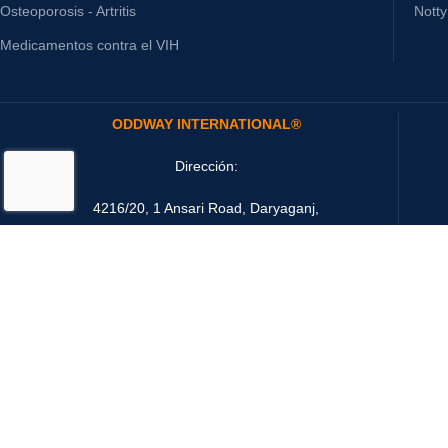
Osteoporosis - Artritis
Nott
Medicamentos contra el VIH
ODDWAY INTERNATIONAL®
Dirección:
4216/20, 1 Ansari Road, Daryaganj,
New Delhi 110002 India
Email: sales@oddwayinternational.com
Sistema de pago: